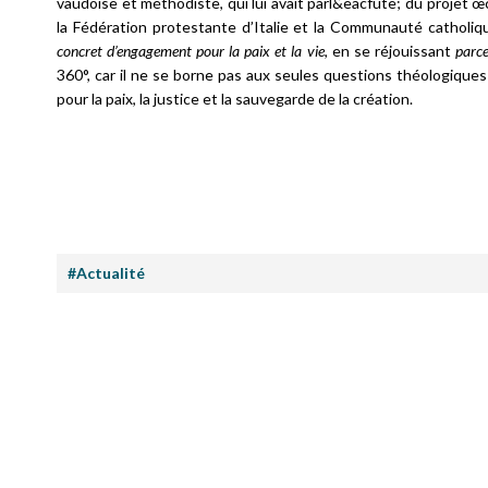
vaudoise et méthodiste, qui lui avait parl&eacfute; du projet œ
la Fédération protestante d’Italie et la Communauté catholiq
concret d’engagement pour la paix et la vie
, en se réjouissant
parce
360°, car il ne se borne pas aux seules questions théologiqu
pour la paix, la justice et la sauvegarde de la création.
#Actualité