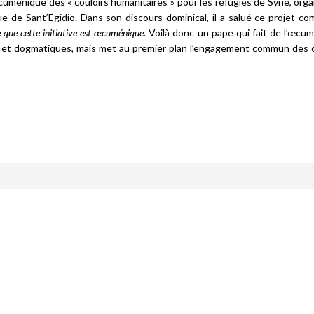
cuménique des « couloirs humanitaires » pour les réfugiés de Syrie, orga
ue de Sant’Egidio. Dans son discours dominical, il a salué ce projet 
 que cette initiative est œcuménique
. Voilà donc un pape qui fait de l’œcu
es et dogmatiques, mais met au premier plan l’engagement commun des 