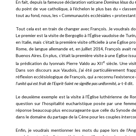
En fait, depuis la fameuse déclaration vaticane
Dominus Iésus
du 6
du point de vue catholique, à l’échelon le plus bas du « class
tout au fond, nous, les « Communautés ecclésiales » protestan
Tout cela est en train de changer avec François. Je voudrais don
Le premier est la visite de Bergoglio à l’Église vaudoise de Turin
en Italie, mais c’était la première visite officielle à une Église
Rome, de langue allemande et, en juillet 2014, François avait r
Buenos Aires. En plus, c’était la première visite à une Église 
e
la prédication du lyonnais Pierre Valdo au XII
siècle. Une vis
Dans son discours aux Vaudois, j’ai été particulièrement fra
réflexion ecclésiologique de François, qui a reconnu l’existence
l’unité qui est fruit de l’Esprit-Saint ne signifie pas uniformité
, a-t-il dit.
Le deuxième exemple est la visite à l’Église luthérienne de 
question sur l’hospitalité eucharistique posée par une femme
réponse beaucoup plus encourageante que celle du Synode des 
dans le domaine du partage de la Cène pour les couples interco
Enfin, je voudrais mentionner les mots du pape lors de l’A