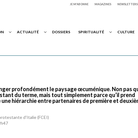
JE M'ABONNE
MAGAZINES
NEWSLETTERS
ON
ACTUALITÉ
DOSSIERS
SPIRITUALITÉ
CULTURE
hanger profondément le paysage œcuménique. Non pas qu’
stant du terme, mais tout simplement parce qu’il prend
e une hiérarchie entre partenaires de première et deuxi
rotestante d'Italie (FCEI)
19h47