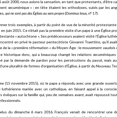
 août 2000, nous avions la sensation, en tant que protestants, d’être c
ement œcuménique » : en tête étaient les orthodoxes, suivis par les angl
tes,
qui ne sont pas des Églises au sens propre
(
Dominus Iesus
, n° 17).
ner trois exemples, à partir du point de vue de la minorité protestante 
, en juin 2015. Ce n’était pas la première visite d’un pape à une Église p
 protestante « autochtone ». Ses prédécesseurs avaient visité l’Église luth
encontré en privé le pasteur pentecôtiste Giovanni Traettino, qu’il avai
issue de la « première réformation » du Moyen-Âge : le mouvement vaudois
ite historique donc, qui a beaucoup changé les relations œcuméniques e
ppé par la demande de pardon pour les persécutions du passé, mais aus
 d’une pluralité de formes d’organisation d’Église, à partir du Nouveau T
Rome (15 novembre 2015), où le pape a répondu avec une grande ouvert
 luthérienne mariée avec un catholique, en faisant appel à la consci
évêques sur la famille qui, peu de semaines avant, avait repoussé tou
nfessionnels.
ngelus du dimanche 6 mars 2016. François venait de rencontrer une d