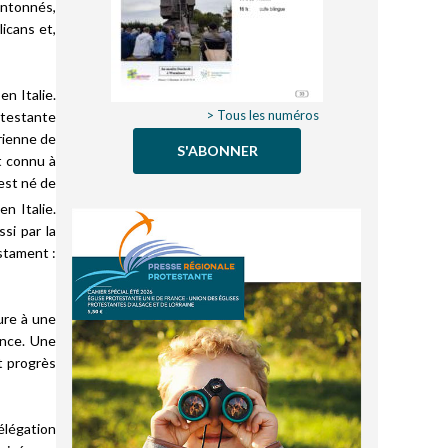
antonnés,
icans et,
en Italie.
> Tous les numéros
rotestante
érienne de
S'ABONNER
t connu à
 est né de
n Italie.
si par la
estament :
ure à une
ence. Une
t progrès
élégation