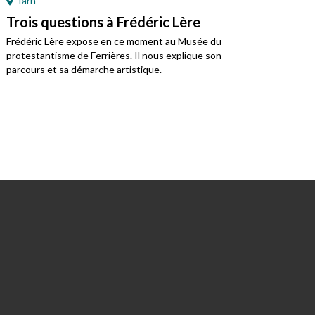
Tarn
Ré
Trois questions à Frédéric Lère
Ret
Mo
Frédéric Lère expose en ce moment au Musée du
protestantisme de Ferrières. Il nous explique son
Jean
parcours et sa démarche artistique.
régi
prot
du j
Vivre