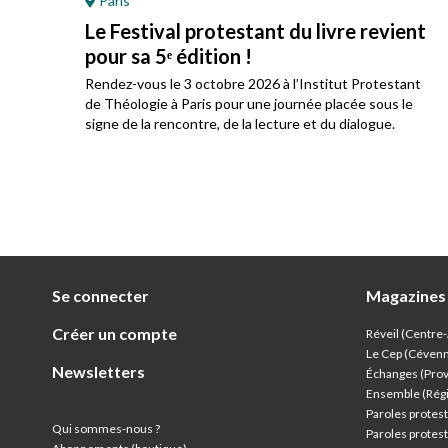
Paris
Le Festival protestant du livre revient
pour sa 5ᵉ édition !
ez
Rendez-vous le 3 octobre 2026 à l’Institut Protestant
 son
de Théologie à Paris pour une journée placée sous le
signe de la rencontre, de la lecture et du dialogue.
Se connecter
Magazines
Créer un compte
Réveil (Centre
Le Cep (Céven
Newsletters
Échanges (Pro
Ensemble (Rég
Paroles protest
Qui sommes-nous ?
Paroles protest