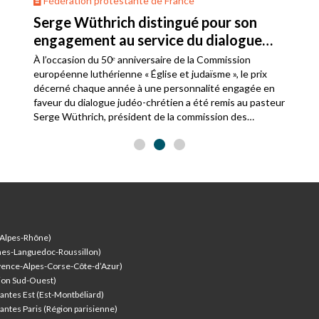
Fédération protestante de France
Serge Wüthrich distingué pour son
engagement au service du dialogue
judéo-chrétien
À l’occasion du 50ᵉ anniversaire de la Commission
européenne luthérienne « Église et judaïsme », le prix
décerné chaque année à une personnalité engagée en
faveur du dialogue judéo-chrétien a été remis au pasteur
Serge Wüthrich, président de la commission des
relations avec le judaïsme de la Fédération protestante
de France.
-Alpes-Rhône)
nes-Languedoc-Roussillon)
vence-Alpes-Corse-Côte-d’Azur
)
ion Sud-Ouest)
antes Est (Est-Montbéliard)
antes Paris (Région parisienne)