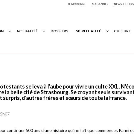
JE M'ABONNE
MAGAZINES
NEWSLETTERS
ON
ACTUALITÉ
DOSSIERS
SPIRITUALITÉ
CULTURE
rotestants se leva à l'aube pour vivre un culte XXL. N'é
re la belle cité de Strasbourg. Se croyant seuls survivant
 surpris, d'autres frères et sœurs de toute la France.
à 5h07
 pour continuer 500 ans d’une histoire qui ne fait que commencer. Parmi e