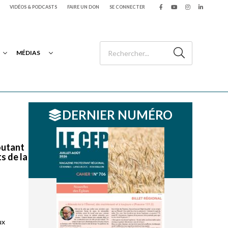
VIDÉOS & PODCASTS
FAIRE UN DON
SE CONNECTER
MÉDIAS
DERNIER NUMÉRO
coutant
s de la
ux