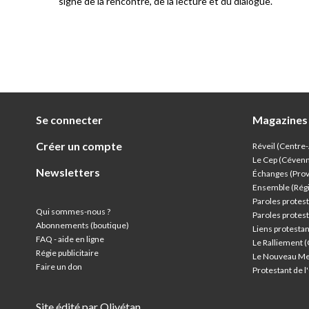
signe de la rencontre, de la lecture et du dialogue.
Se connecter
Magazines
Créer un compte
Réveil (Centre
Le Cep (Céven
Newsletters
Échanges (Pro
Ensemble (Rég
Paroles protest
Qui sommes-nous ?
Paroles protest
Abonnements (boutique)
Liens protesta
FAQ - aide en ligne
Le Ralliement 
Régie publicitaire
Le Nouveau Me
Faire un don
Protestant de 
Site édité par Olivétan