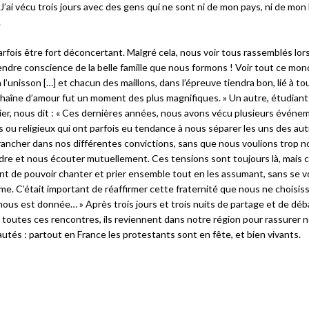
J’ai vécu trois jours avec des gens qui ne sont ni de mon pays, ni de mon 
.
rfois être fort déconcertant. Malgré cela, nous voir tous rassemblés lor
endre conscience de la belle famille que nous formons ! Voir tout ce mo
 l’unisson […] et chacun des maillons, dans l’épreuve tiendra bon, lié à to
chaîne d’amour fut un moment des plus magnifiques. » Un autre, étudiant
ier, nous dit : « Ces dernières années, nous avons vécu plusieurs événe
s ou religieux qui ont parfois eu tendance à nous séparer les uns des aut
rancher dans nos différentes convictions, sans que nous voulions trop n
re et nous écouter mutuellement. Ces tensions sont toujours là, mais c
t de pouvoir chanter et prier ensemble tout en les assumant, sans se vo
me. C’était important de réaffirmer cette fraternité que nous ne choisis
nous est donnée… » Après trois jours et trois nuits de partage et de déb
 toutes ces rencontres, ils reviennent dans notre région pour rassurer 
és : partout en France les protestants sont en fête, et bien vivants.