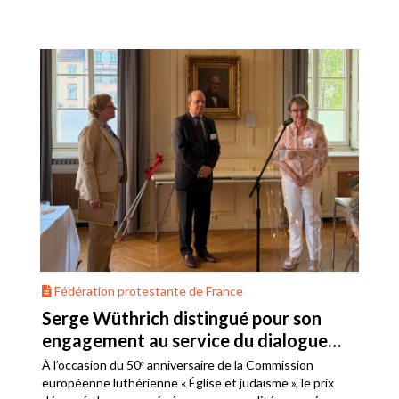
Fédération protestante de France
Serge Wüthrich distingué pour son
engagement au service du dialogue
judéo-chrétien
À l’occasion du 50ᵉ anniversaire de la Commission
européenne luthérienne « Église et judaïsme », le prix