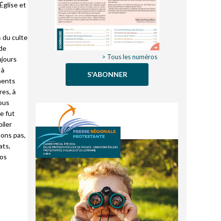
Église et
s du culte
nde
> Tous les numéros
ujours
 à
S'ABONNER
ments
res, à
ous
e fut
iler
sons pas,
ats,
nos