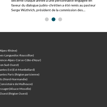
décerné chaque année à une personnalité engagée en
faveur du dialogue judéo-chrétien a été remis au pasteur
Serge Wüthrich, président de la commission des
relations avec le judaïsme de la Fédération protestante
de France.
-Alpes-Rhône)
nes-Languedoc-Roussillon)
vence-Alpes-Corse-Côte-d’Azur
)
ion Sud-Ouest)
antes Est (Est-Montbéliard)
antes Paris (Région parisienne)
nts (Nord-Normandie)
(Consistoire de Mulhouse)
ssager(Alsace-Moselle)
l'Ouest (Région Ouest)