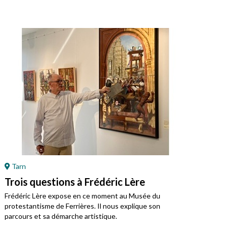
Tarn
Ré
Trois questions à Frédéric Lère
Ret
Mo
Frédéric Lère expose en ce moment au Musée du
protestantisme de Ferrières. Il nous explique son
Jean
parcours et sa démarche artistique.
régi