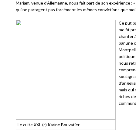
Mariam, venue d’Allemagne, nous fait part de son expérience : « 
qui ne partagent pas forcément les mêmes convictions que moi
Ce put pa
me fit pr
chanter à
par une 
Montpell
politique
nous ret
comprend
soulagean
d’angélis
mais qui 
riches de
communaut
Le culte XXL (c) Karine Bouvatier