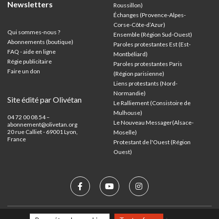
Newsletters
Roussillon)
Échanges (Provence-Alpes-
Corse-Côte-d’Azur
)
Qui sommes-nous ?
Ensemble (Région Sud-Ouest)
Abonnements (boutique)
Paroles protestantes Est (Est-
FAQ - aide en ligne
Montbéliard)
Régie publicitaire
Paroles protestantes Paris
Faire un don
(Région parisienne)
Liens protestants (Nord-
Normandie)
Site édité par Olivétan
Le Ralliement (Consistoire de
Mulhouse)
04 72 00 08 54 –
Le Nouveau Messager(Alsace-
abonnement@olivetan.org
20 rue Calliet - 69001 Lyon,
Moselle)
France
Protestant de l'Ouest (Région
Ouest)