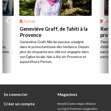
Portrait
Portr
Geneviève Graff, de Tahiti à la
Renc
Provence
prot
Cerv
es
Geneviève Graff, fille de pasteur, a baigné
Pierre
Âge,
dans le protestantisme dès l’enfance. Depuis
d’éditi
stante.
plus de cinquante ans, elle est engagée dans
parcou
es
son Église locale, hier à Aix-en-Provence et
person
,
aujourd’hui à Pertuis.
ion
Se connecter
Magazines
Créer un compte
Réveil (Centre-Alpes-Rhône)
Le Cep (Cévennes-Languedoc-