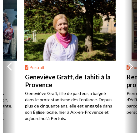
Portrait
Portr
Geneviève Graff, de Tahiti à la
Renc
Provence
prot
Cerv
es
Geneviève Graff, fille de pasteur, a baigné
Pierre
Âge,
dans le protestantisme dès l’enfance. Depuis
d’éditi
stante.
plus de cinquante ans, elle est engagée dans
parcou
es
son Église locale, hier à Aix-en-Provence et
person
,
aujourd’hui à Pertuis.
ion