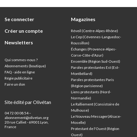
Se connecter
Magazines
Créer un compte
Réveil (Centre-Alpes-Rhône)
Le Cep (Cévennes-Languedoc-
Newsletters
Roussillon)
Échanges (Provence-Alpes-
Corse-Côte-d’Azur
)
Qui sommes-nous ?
Ensemble (Région Sud-Ouest)
Abonnements (boutique)
Paroles protestantes Est (Est-
FAQ - aide en ligne
Montbéliard)
Régie publicitaire
Paroles protestantes Paris
Faire un don
(Région parisienne)
Liens protestants (Nord-
Normandie)
Site édité par Olivétan
Le Ralliement (Consistoire de
Mulhouse)
04 72 00 08 54 –
Le Nouveau Messager(Alsace-
abonnement@olivetan.org
20 rue Calliet - 69001 Lyon,
Moselle)
France
Protestant de l'Ouest (Région
Ouest)