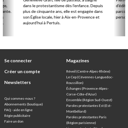
Âge,
dans le protestantisme dès l’enfance. Depuis
d’éditi
stante.
plus de cinquante ans, elle est engagée dans
parcou
es
son Église locale, hier à Aix-en-Provence et
person
,
aujourd’hui à Pertuis.
ion
Se connecter
Magazines
Créer un compte
Réveil (Centre-Alpes-Rhône)
Le Cep (Cévennes-Languedoc-
Newsletters
Roussillon)
Échanges (Provence-Alpes-
Corse-Côte-d’Azur
)
Qui sommes-nous ?
Ensemble (Région Sud-Ouest)
Abonnements (boutique)
Paroles protestantes Est (Est-
FAQ - aide en ligne
Montbéliard)
Régie publicitaire
Paroles protestantes Paris
Faire un don
(Région parisienne)