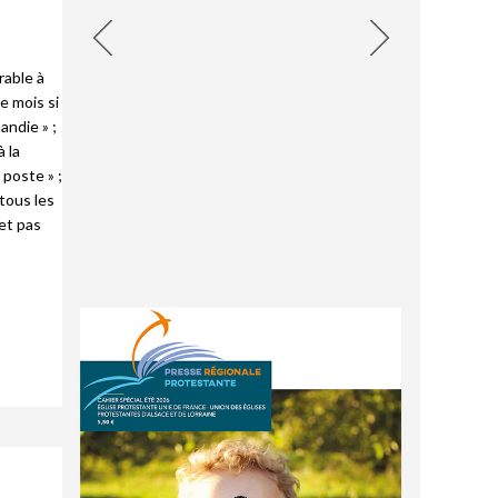
rable à
e mois si
andie » ;
à la
 poste » ;
 tous les
 et pas