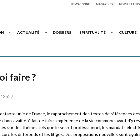
JE M'ABONNE
MAGAZINES
NEWSLETTERS
ON
ACTUALITÉ
DOSSIERS
SPIRITUALITÉ
CULTURE
i faire ?
à 13h27
rotestante unie de France, le rapprochement des textes de références de
hoix avait été fait de faire l’expérience de la vie commune avant d’y rev
és sur des thèmes tels que le secret professionnel, les mandats électifs 
ore les différends et les litiges. Des propositions nouvelles sont égal