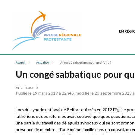
EN RÉGI
Accueil
Actualité
Un congé sabbatique pour quoi faire ?
Un congé sabbatique pour quo
Eric Trocmé
Publié le 19 mars 2019 à 22h45, modifié le 23 septembre 2025 
Lors du synode national de Belfort qui créa en 2012 l’Eglise p
luthériens et des réformés avait soulevé quelques questions. Le c
une partie du travail des délégués synodaux qui se sont prononc
présence de membres d’une même famille dans un conseil, ou enc