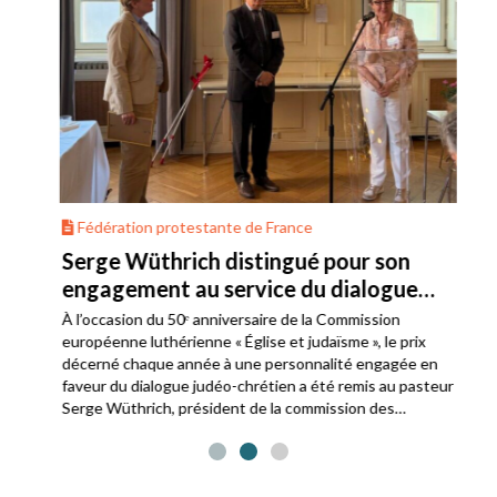
Fédération protestante de France
Serge Wüthrich distingué pour son
engagement au service du dialogue
judéo-chrétien
À l’occasion du 50ᵉ anniversaire de la Commission
européenne luthérienne « Église et judaïsme », le prix
décerné chaque année à une personnalité engagée en
faveur du dialogue judéo-chrétien a été remis au pasteur
Serge Wüthrich, président de la commission des
relations avec le judaïsme de la Fédération protestante
de France.