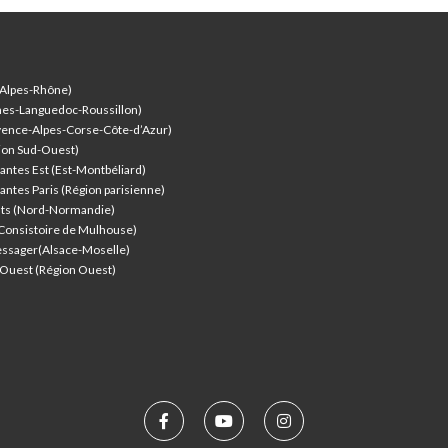
-Alpes-Rhône)
nes-Languedoc-Roussillon)
vence-Alpes-Corse-Côte-d’Azur
)
ion Sud-Ouest)
antes Est (Est-Montbéliard)
antes Paris (Région parisienne)
nts (Nord-Normandie)
(Consistoire de Mulhouse)
ssager(Alsace-Moselle)
l'Ouest (Région Ouest)