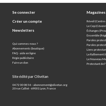
Se connecter
Magazines
Créer un compte
Réveil (Centre
Le Cep (Céven
Newsletters
Échanges (Pro
Ensemble (Rég
Paroles protest
Qui sommes-nous ?
Paroles protest
Abonnements (boutique)
Liens protesta
FAQ - aide en ligne
Le Ralliement 
Régie publicitaire
Le Nouveau Me
Faire un don
Protestant de 
Site édité par Olivétan
04 72 00 08 54 – abonnement@olivetan.org
20 rue Calliet - 69001 Lyon, France