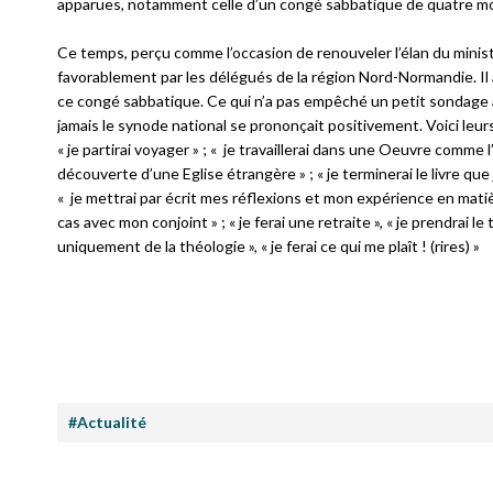
apparues, notamment celle d’un congé sabbatique de quatre moi
Ce temps, perçu comme l’occasion de renouveler l’élan du ministèr
favorablement par les délégués de la région Nord-Normandie. Il 
ce congé sabbatique. Ce qui n’a pas empêché un petit sondage au
jamais le synode national se prononçait positivement. Voici leurs
« je partirai voyager » ; « je travaillerai dans une Oeuvre comme l
découverte d’une Eglise étrangère » ; « je terminerai le livre que
« je mettrai par écrit mes réflexions et mon expérience en matière
cas avec mon conjoint » ; « je ferai une retraite », « je prendrai le tem
uniquement de la théologie », « je ferai ce qui me plaît ! (
rires)
»
#Actualité