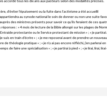
s accordé tous les dix ans aux pasteurs selon des modalités précises.
e, d’éviter l’épuisement ou la fuite dans l’activisme a été accueilli
appartiendra au synode national le soin de donner ou non une suite favo
près des ministres présents pour savoir ce qu’ils feraient de ces quatr
 réponses : « 4 mois de lecture de la Bible allongé sur les plages de Norm
’Entraide protestante ou le Service protestant de mission » ; « je partirai 
 je suis en train d’écrire » ; « je me reposerai avant de prendre un nouveau
 de théologie pratique » ; « je n’y ai pas encore réfléchi, j’en parlerai en
ps de faire une spécialisation » ; « je partirai à pied » ; « je lirai, lirai, lirai