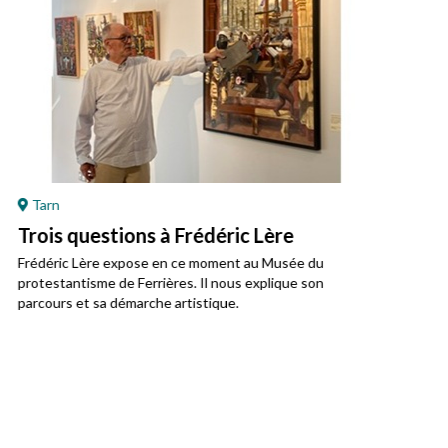
Tarn
Ré
Trois questions à Frédéric Lère
Ret
Mo
Frédéric Lère expose en ce moment au Musée du
protestantisme de Ferrières. Il nous explique son
Jean
parcours et sa démarche artistique.
régi
prot
du j
Vivre