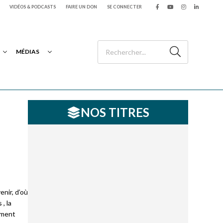
VIDÉOS & PODCASTS
FAIRE UN DON
SE CONNECTER
MÉDIAS
NOS TITRES
s
enir, d’où
, la
ement