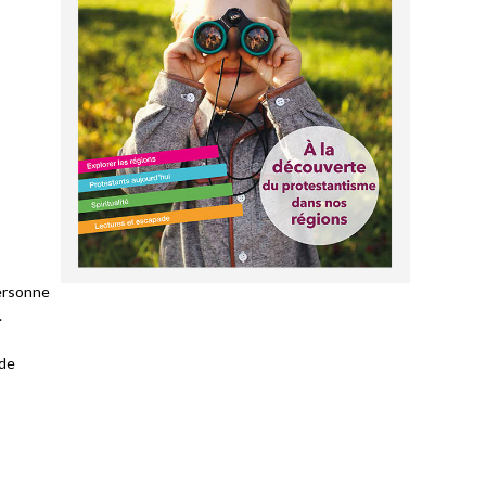
personne
.
 de
s