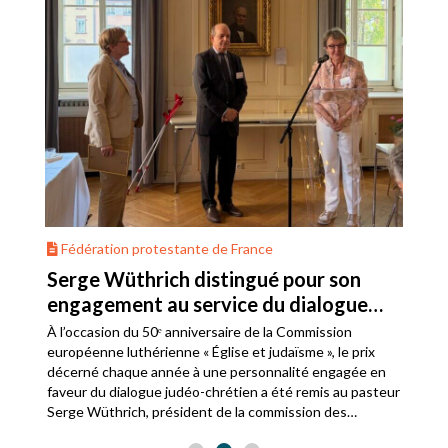
Fédération protestante de France
Serge Wüthrich distingué pour son
engagement au service du dialogue
judéo-chrétien
À l’occasion du 50ᵉ anniversaire de la Commission
européenne luthérienne « Église et judaïsme », le prix
décerné chaque année à une personnalité engagée en
faveur du dialogue judéo-chrétien a été remis au pasteur
Serge Wüthrich, président de la commission des
relations avec le judaïsme de la Fédération protestante