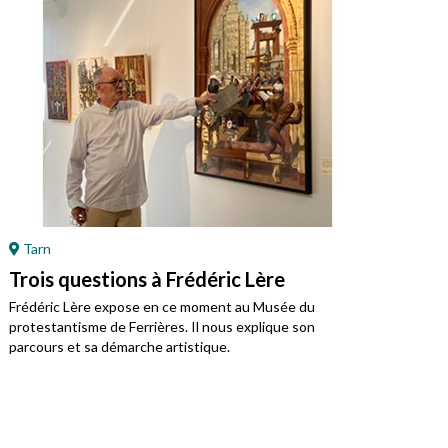
Tarn
Ré
Trois questions à Frédéric Lère
Ret
Mo
Frédéric Lère expose en ce moment au Musée du
protestantisme de Ferrières. Il nous explique son
Jean
parcours et sa démarche artistique.
régi
prot
du j
Vivre