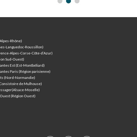
de France.
-Alpes-Rhône)
nes-Languedoc-Roussillon)
vence-Alpes-Corse-Côte-d’Azur
)
ion Sud-Ouest)
antes Est (Est-Montbéliard)
antes Paris (Région parisienne)
nts (Nord-Normandie)
(Consistoire de Mulhouse)
ssager(Alsace-Moselle)
l'Ouest (Région Ouest)