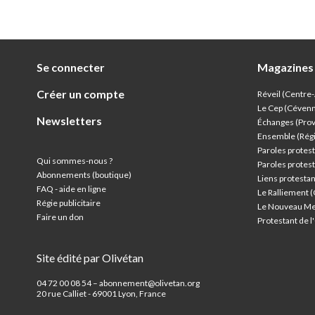
Se connecter
Magazines
Créer un compte
Réveil (Centre
Le Cep (Céven
Newsletters
Échanges (Pro
Ensemble (Rég
Paroles protest
Qui sommes-nous ?
Paroles protest
Abonnements (boutique)
Liens protesta
FAQ - aide en ligne
Le Ralliement 
Régie publicitaire
Le Nouveau Me
Faire un don
Protestant de 
Site édité par Olivétan
04 72 00 08 54 – abonnement@olivetan.org
20 rue Calliet - 69001 Lyon, France