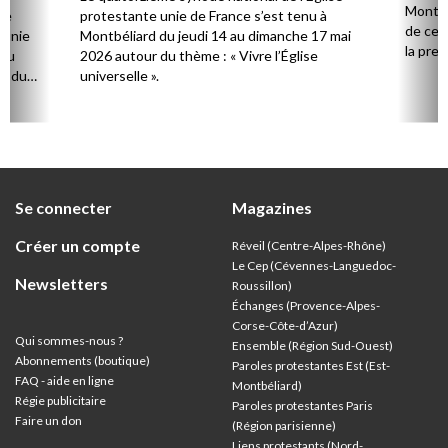
Montbél
le
protestante unie de France s’est tenu à
de ce 
 unie
Montbéliard du jeudi 14 au dimanche 17 mai
la pres
 du
2026 autour du thème : « Vivre l’Église
pasteu
ur du
universelle ».
conseil
Se connecter
Magazines
Créer un compte
Réveil (Centre-Alpes-Rhône)
Le Cep (Cévennes-Languedoc-
Newsletters
Roussillon)
Échanges (Provence-Alpes-
Corse-Côte-d’Azur
)
Qui sommes-nous ?
Ensemble (Région Sud-Ouest)
Abonnements (boutique)
Paroles protestantes Est (Est-
FAQ - aide en ligne
Montbéliard)
Régie publicitaire
Paroles protestantes Paris
Faire un don
(Région parisienne)
Liens protestants (Nord-