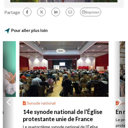
Partage
Imprimer
Pour aller plus loin
Synode national
Syno
 à
14e synode national de l’Église
En r
protestante unie de France
Le proc
protes
Le quatorzième synode national de l’Église