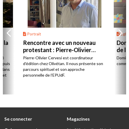
Portrait
Églis
à la
Rencontre avec un nouveau
Domi
protestant : Pierre-Olivier
de l
Cervesi
gné
Pierre-Olivier Cervesi est coordinateur
Domini
Depuis
d’édition chez Olivétan. Il nous présente son
commis
e dans
parcours spirituel et son approche
e et
personnelle de l’EPUdF.
Se connecter
Magazines