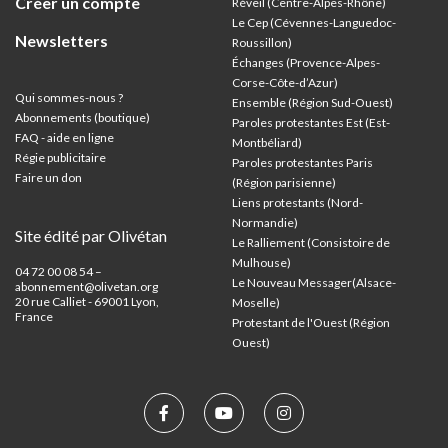
Créer un compte
Réveil (Centre-Alpes-Rhône)
Le Cep (Cévennes-Languedoc-
Newsletters
Roussillon)
Échanges (Provence-Alpes-
Corse-Côte-d’Azur
)
Qui sommes-nous ?
Ensemble (Région Sud-Ouest)
Abonnements (boutique)
Paroles protestantes Est (Est-
FAQ - aide en ligne
Montbéliard)
Régie publicitaire
Paroles protestantes Paris
Faire un don
(Région parisienne)
Liens protestants (Nord-
Normandie)
Site édité par Olivétan
Le Ralliement (Consistoire de
Mulhouse)
04 72 00 08 54 –
Le Nouveau Messager(Alsace-
abonnement@olivetan.org
20 rue Calliet - 69001 Lyon,
Moselle)
France
Protestant de l'Ouest (Région
Ouest)