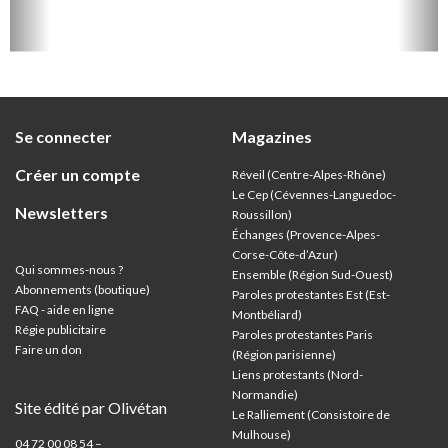
Se connecter
Magazines
Créer un compte
Réveil (Centre-Alpes-Rhône)
Le Cep (Cévennes-Languedoc-
Newsletters
Roussillon)
Échanges (Provence-Alpes-
Corse-Côte-d’Azur
)
Qui sommes-nous ?
Ensemble (Région Sud-Ouest)
Abonnements (boutique)
Paroles protestantes Est (Est-
FAQ - aide en ligne
Montbéliard)
Régie publicitaire
Paroles protestantes Paris
Faire un don
(Région parisienne)
Liens protestants (Nord-
Normandie)
Site édité par Olivétan
Le Ralliement (Consistoire de
Mulhouse)
04 72 00 08 54 –