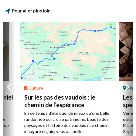
Pour aller plus loin
Culture
Mial
aniel
Sur les pas des vaudois : le
Les l
chemin de l’espérance
spec
la
En ce temps d’été quoi de mieux qu’une belle
Venez 
 de
randonnée qui croise patrimoine, beauté des
qui a l
ts de
paysages et histoire des vaudois ? Le chemin,
Mialet,
inauguré en juin, vous accueille.
25 juill