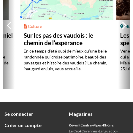
Culture
Mial
aniel
Sur les pas des vaudois : le
Les l
chemin de l’espérance
spec
la
En ce temps d’été quoi de mieux qu’une belle
Venez 
 de
randonnée qui croise patrimoine, beauté des
qui a l
ts de
paysages et histoire des vaudois ? Le chemin,
Mialet,
inauguré en juin, vous accueille.
25 juill
Se connecter
Magazines
Créer un compte
Réveil (Centre-Alpes-Rhône)
Le Cep (Cévennes-Languedoc-