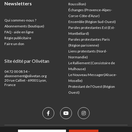
Newsletters
Roussillon)
Échanges (Provence-Alpes-
Corse-Côte-d’Azur
)
Qui sommes-nous ?
Ensemble (Région Sud-Ouest)
Abonnements (boutique)
Paroles protestantes Est (Est-
FAQ - aide en ligne
Montbéliard)
Régie publicitaire
Paroles protestantes Paris
Faire un don
(Région parisienne)
Liens protestants (Nord-
Normandie)
Site édité par Olivétan
Le Ralliement (Consistoire de
Mulhouse)
04 72 00 08 54 –
Le Nouveau Messager(Alsace-
abonnement@olivetan.org
20 rue Calliet - 69001 Lyon,
Moselle)
France
Protestant de l'Ouest (Région
Ouest)