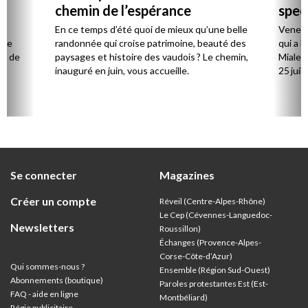
chemin de l’espérance
spec
la
En ce temps d’été quoi de mieux qu’une belle
Venez 
 de
randonnée qui croise patrimoine, beauté des
qui a l
ts de
paysages et histoire des vaudois ? Le chemin,
Mialet,
inauguré en juin, vous accueille.
25 juill
Se connecter
Magazines
Créer un compte
Réveil (Centre-Alpes-Rhône)
Le Cep (Cévennes-Languedoc-
Newsletters
Roussillon)
Échanges (Provence-Alpes-
Corse-Côte-d’Azur
)
Qui sommes-nous ?
Ensemble (Région Sud-Ouest)
Abonnements (boutique)
Paroles protestantes Est (Est-
FAQ - aide en ligne
Montbéliard)
Régie publicitaire