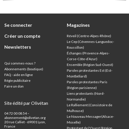
Se connecter
Magazines
Créer un compte
Réveil (Centre-Alpes-Rhône)
Le Cep (Cévennes-Languedoc-
Newsletters
Roussillon)
Échanges (Provence-Alpes-
Corse-Côte-d’Azur
)
Qui sommes-nous ?
Ensemble (Région Sud-Ouest)
Abonnements (boutique)
Paroles protestantes Est (Est-
FAQ - aide en ligne
Montbéliard)
Régie publicitaire
Paroles protestantes Paris
Faire un don
(Région parisienne)
Liens protestants (Nord-
Normandie)
Site édité par Olivétan
Le Ralliement (Consistoire de
Mulhouse)
04 72 00 08 54 –
Le Nouveau Messager(Alsace-
abonnement@olivetan.org
20 rue Calliet - 69001 Lyon,
Moselle)
France
Protestant de l'Ouest (Région