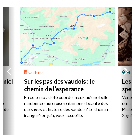
Culture
Mial
aniel
Sur les pas des vaudois : le
Les l
chemin de l’espérance
spec
la
En ce temps d’été quoi de mieux qu’une belle
Venez 
 de
randonnée qui croise patrimoine, beauté des
qui a l
ts de
paysages et histoire des vaudois ? Le chemin,
Mialet,
inauguré en juin, vous accueille.
25 juill