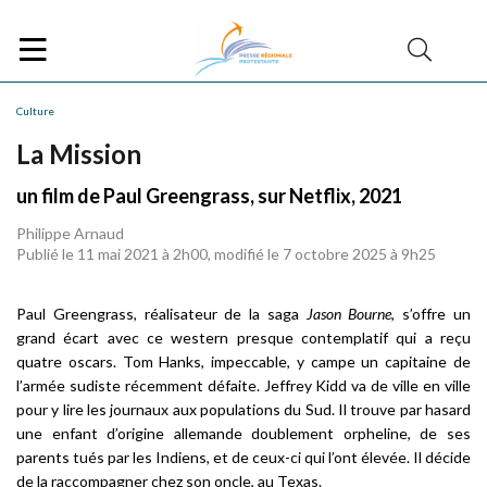
Culture
La Mission
un film de Paul Greengrass, sur Netflix, 2021
Philippe Arnaud
Publié le 11 mai 2021 à 2h00, modifié le 7 octobre 2025 à 9h25
Paul Greengrass, réalisateur de la saga
Jason Bourne
, s’offre un
grand écart avec ce western presque contemplatif qui a reçu
quatre oscars. Tom Hanks, impeccable, y campe un capitaine de
l’armée sudiste récemment défaite. Jeffrey Kidd va de ville en ville
pour y lire les journaux aux populations du Sud. Il trouve par hasard
une enfant d’origine allemande doublement orpheline, de ses
parents tués par les Indiens, et de ceux-ci qui l’ont élevée. Il décide
de la raccompagner chez son oncle, au Texas.