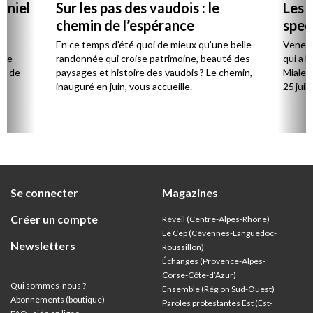
aniel
Sur les pas des vaudois : le
Les l
chemin de l’espérance
spec
la
En ce temps d’été quoi de mieux qu’une belle
Venez 
 de
randonnée qui croise patrimoine, beauté des
qui a l
ts de
paysages et histoire des vaudois ? Le chemin,
Mialet,
inauguré en juin, vous accueille.
25 juill
Se connecter
Magazines
Créer un compte
Réveil (Centre-Alpes-Rhône)
Le Cep (Cévennes-Languedoc-
Newsletters
Roussillon)
Échanges (Provence-Alpes-
Corse-Côte-d’Azur
)
Qui sommes-nous ?
Ensemble (Région Sud-Ouest)
Abonnements (boutique)
Paroles protestantes Est (Est-