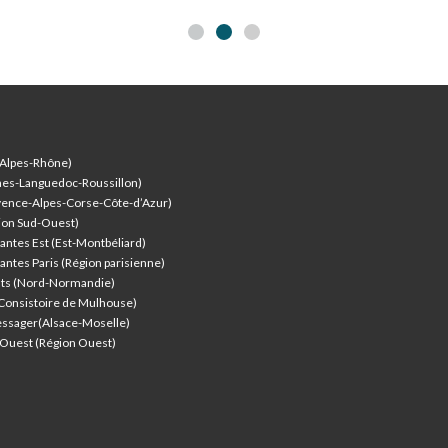
-Alpes-Rhône)
nes-Languedoc-Roussillon)
vence-Alpes-Corse-Côte-d’Azur
)
ion Sud-Ouest)
antes Est (Est-Montbéliard)
antes Paris (Région parisienne)
nts (Nord-Normandie)
(Consistoire de Mulhouse)
ssager(Alsace-Moselle)
l'Ouest (Région Ouest)