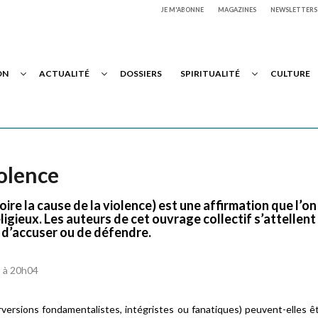
JE M'ABONNE
MAGAZINES
NEWSLETTERS
ON
ACTUALITÉ
DOSSIERS
SPIRITUALITÉ
CULTURE
iolence
ire la cause de la violence) est une affirmation que l’on
gieux. Les auteurs de cet ouvrage collectif s’attellent
s d’accuser ou de défendre.
5 à 20h04
rversions fondamentalistes, intégristes ou fanatiques) peuvent-elles ê