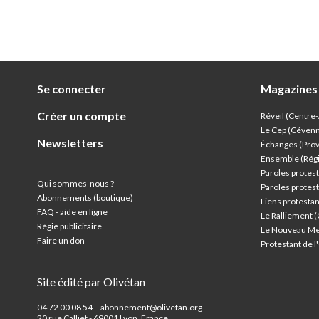
Se connecter
Magazines
Créer un compte
Réveil (Centre
Le Cep (Céven
Newsletters
Échanges (Pro
Ensemble (Rég
Paroles protest
Qui sommes-nous ?
Paroles protest
Abonnements (boutique)
Liens protesta
FAQ - aide en ligne
Le Ralliement 
Régie publicitaire
Le Nouveau Me
Faire un don
Protestant de 
Site édité par Olivétan
04 72 00 08 54 – abonnement@olivetan.org
20 rue Calliet - 69001 Lyon, France