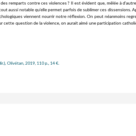
des remparts contre ces violences ? Il est évident que, mêlée à d’autr
t tout aussi notable qu’elle permet parfois de sublimer ces dissensions.
ychologiques viennent nourrir notre réflexion. On peut néanmoins regr
 cette question de la violence, on aurait aimé une participation catholi
Échanges
r.), Olivétan, 2019, 110 p., 14 €.