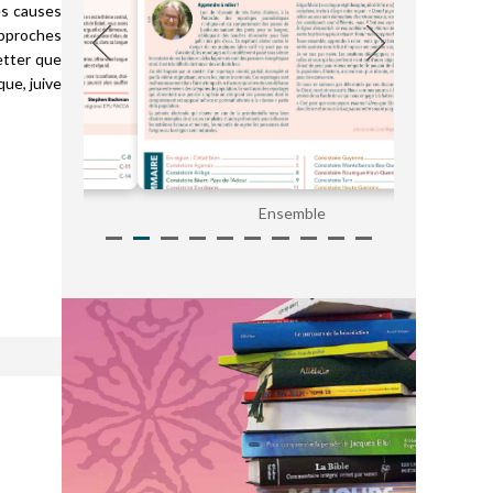
es causes
 Approches
etter que
que, juive
Ensemble