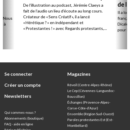
de l
De l’illustration au podcast, Jérémie Claeys a
fait de l’audio un lieu d’écoute au long cours.
Il a l
Créateur de « Sens Créatif », il a lancé
n. Nous
frança
« Hérétique ? » en indépendant et
te à
Dicale 
« Protestantes ! » avec Regards protestants,
pour l
et produit plusieurs séries.
Se connecter
Magazines
Créer un compte
Réveil (Centre-Alpes-Rhône)
Le Cep (Cévennes-Languedoc-
Newsletters
Roussillon)
Échanges (Provence-Alpes-
Corse-Côte-d’Azur
)
Qui sommes-nous ?
Ensemble (Région Sud-Ouest)
Abonnements (boutique)
Paroles protestantes Est (Est-
FAQ - aide en ligne
Montbéliard)
Régie publicitaire