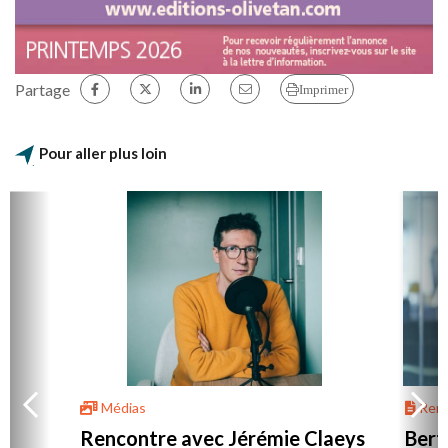
Partage
Imprimer
Pour aller plus loin
Médias
Renc
Rencontre avec Jérémie Claeys
Bert