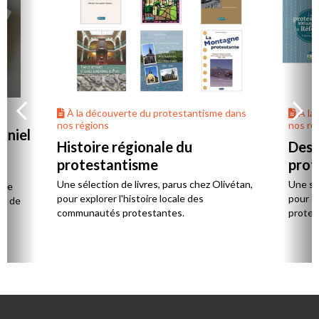
À la découverte du protestantisme dans
À la
nos régions
nos ré
aniel
Histoire régionale du
Des 
protestantisme
prot
la
Une sélection de livres, parus chez Olivétan,
Une sél
 de
pour explorer l'histoire locale des
pour e
ts de
communautés protestantes.
protes