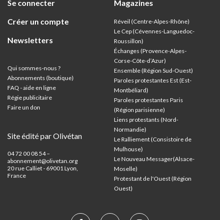
Se connecter
Magazines
Créer un compte
Réveil (Centre-Alpes-Rhône)
Le Cep (Cévennes-Languedoc-
Newsletters
Roussillon)
Échanges (Provence-Alpes-
Corse-Côte-d’Azur
)
Qui sommes-nous ?
Ensemble (Région Sud-Ouest)
Abonnements (boutique)
Paroles protestantes Est (Est-
FAQ - aide en ligne
Montbéliard)
Régie publicitaire
Paroles protestantes Paris
Faire un don
(Région parisienne)
Liens protestants (Nord-
Normandie)
Site édité par Olivétan
Le Ralliement (Consistoire de
Mulhouse)
04 72 00 08 54 –
Le Nouveau Messager(Alsace-
abonnement@olivetan.org
20 rue Calliet - 69001 Lyon,
Moselle)
France
Protestant de l'Ouest (Région
Ouest)