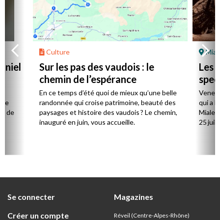
Culture
Mial
aniel
Sur les pas des vaudois : le
Les l
chemin de l’espérance
spec
la
En ce temps d’été quoi de mieux qu’une belle
Venez 
 de
randonnée qui croise patrimoine, beauté des
qui a l
ts de
paysages et histoire des vaudois ? Le chemin,
Mialet,
inauguré en juin, vous accueille.
25 juill
Se connecter
Magazines
Créer un compte
Réveil (Centre-Alpes-Rhône)