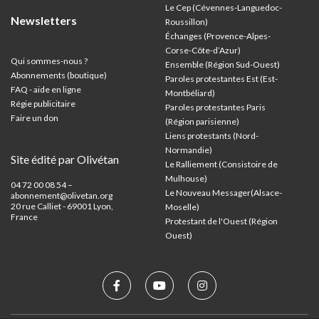
Le Cep (Cévennes-Languedoc-
Newsletters
Roussillon)
Échanges (Provence-Alpes-
Corse-Côte-d’Azur
)
Qui sommes-nous ?
Ensemble (Région Sud-Ouest)
Abonnements (boutique)
Paroles protestantes Est (Est-
FAQ - aide en ligne
Montbéliard)
Régie publicitaire
Paroles protestantes Paris
Faire un don
(Région parisienne)
Liens protestants (Nord-
Normandie)
Site édité par Olivétan
Le Ralliement (Consistoire de
Mulhouse)
04 72 00 08 54 –
Le Nouveau Messager(Alsace-
abonnement@olivetan.org
20 rue Calliet - 69001 Lyon,
Moselle)
France
Protestant de l'Ouest (Région
Ouest)