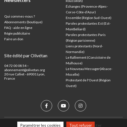
Newsletters
Roussillon)
Échanges (Provence-Alpes-
Corse-Côte-d’Azur
)
Qui sommes-nous ?
Ensemble (Région Sud-Ouest)
Abonnements (boutique)
Paroles protestantes Est (Est-
FAQ - aide en ligne
Montbéliard)
Régie publicitaire
Paroles protestantes Paris
Faire un don
(Région parisienne)
Liens protestants (Nord-
Normandie)
Site édité par Olivétan
Le Ralliement (Consistoire de
Mulhouse)
04 72 00 08 54 –
Le Nouveau Messager(Alsace-
abonnement@olivetan.org
20 rue Calliet - 69001 Lyon,
Moselle)
France
Protestant de l'Ouest (Région
Ouest)
Mentions légales
Nous contacter
Paramétrer les cookies
Tout refuser