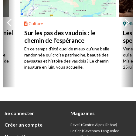
Culture
Mial
aniel
Sur les pas des vaudois : le
Les l
chemin de l’espérance
spec
la
En ce temps d’été quoi de mieux qu’une belle
Venez 
 de
randonnée qui croise patrimoine, beauté des
qui a l
ts de
paysages et histoire des vaudois ? Le chemin,
Mialet,
inauguré en juin, vous accueille.
25 juill
Se connecter
Magazines
Créer un compte
Réveil (Centre-Alpes-Rhône)
Le Cep (Cévennes-Languedoc-