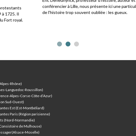
Éric Deheunynck, professeur d'histoire, auteur et guide
conférencier à Lille, nous présente ici une particularité
de l'histoire trop souvent oubliée : les gueux.
-Alpes-Rhône)
nes-Languedoc-Roussillon)
vence-Alpes-Corse-Côte-d’Azur
)
ion Sud-Ouest)
antes Est (Est-Montbéliard)
antes Paris (Région parisienne)
nts (Nord-Normandie)
(Consistoire de Mulhouse)
ssager(Alsace-Moselle)