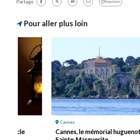
Partage
Imprimer
Pour aller plus loin
Cannes
Cannes, le mémorial huguenot de l’île
Sainte-Marguerite