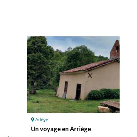
Ariège
Po
Un voyage en Arriège
L’é
da