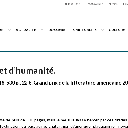
JE M'ABONNE
MAGAZINES
NEWSLETTERS
ON
ACTUALITÉ
DOSSIERS
SPIRITUALITÉ
CULTURE
 et d’humanité.
, 530 p., 22 €. Grand prix de la littérature américaine 
me de plus de 500 pages, mais je me suis laissé bercer par ces tirade
’extinction ou pas, aulne, châtaignier d’Amérique, plaqueminier, noyer,