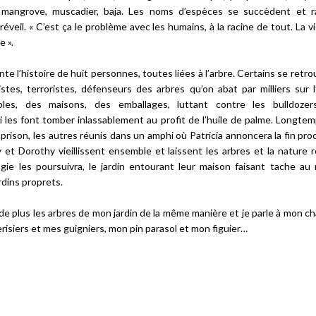
 mangrove, muscadier, baja. Les noms d’espèces se succèdent et r
réveil. «
C’est ça le problème avec les humains, à la racine de tout. La v
e ».
te l’histoire de huit personnes, toutes liées à l’arbre. Certains se retr
stes, terroristes, défenseurs des arbres qu’on abat par milliers sur l
les, des maisons, des emballages, luttant contre les bulldozer
 les font tomber inlassablement au profit de l’huile de palme. Longtem
n prison, les autres réunis dans un amphi où Patricia annoncera la fin pr
 et Dorothy vieillissent ensemble et laissent les arbres et la nature 
agie les poursuivra, le jardin entourant leur maison faisant tache au 
rdins proprets.
de plus les arbres de mon jardin de la même manière et je parle à mon ch
risiers et mes guigniers, mon pin parasol et mon figuier…