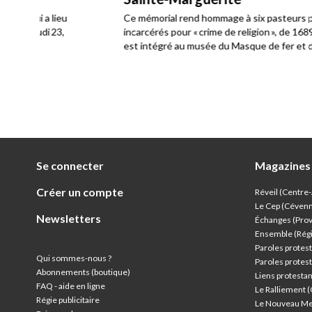
u
Ce mémorial rend hommage à six pasteurs protestants
incarcérés pour « crime de religion », de 1689 à 1725. Il
est intégré au musée du Masque de fer et du Fort royal.
Se connecter
Magazines
Créer un compte
Réveil (Centre
Le Cep (Céven
Newsletters
Échanges (Pro
Ensemble (Rég
Paroles protest
Qui sommes-nous ?
Paroles protest
Abonnements (boutique)
Liens protesta
FAQ - aide en ligne
Le Ralliement 
Régie publicitaire
Le Nouveau Me