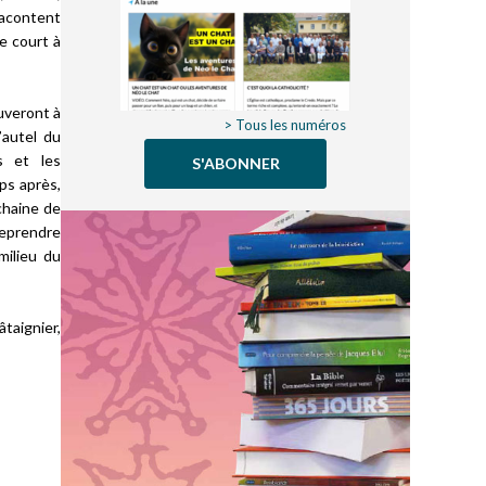
acontent
ie court à
ouveront à
> Tous les numéros
’autel du
s et les
S'ABONNER
ps après,
ochaine de
reprendre
milieu du
âtaignier,