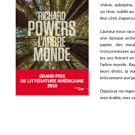
chêne, aubépine,
un rêve, oublié au 
leur côté, inaperçu
L’auteur nous racon
une époque activi
papier, des meub
tronçonneuses qui
les uns finiront e
l’arbre monde. Ray
leurs droits, la m
lotissement aux ja
Depuis je ne regar
mon érable, mes ce