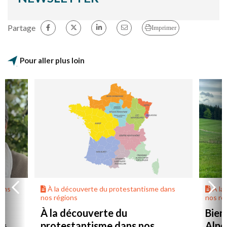
Partage
Imprimer
Pour aller plus loin
dans
À la découverte du protestantisme dans
À la
nos régions
nos ré
À la découverte du
Bien
protestantisme dans nos
Alpe
té.