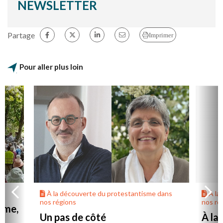
NEWSLETTER
Partage
Imprimer
Pour aller plus loin
À la découverte du protestantisme dans
À la
nos régions
nos ré
mme,
Un pas de côté
À la
r