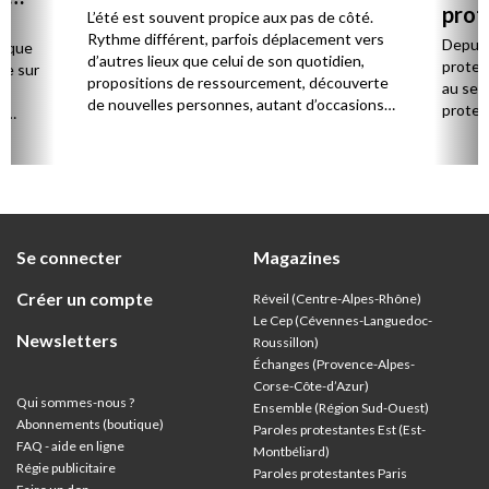
prot
L’été est souvent propice aux pas de côté.
régi
Rythme différent, parfois déplacement vers
Depuis
haque
d’autres lieux que celui de son quotidien,
protest
re sur
propositions de ressourcement, découverte
au ser
e
de nouvelles personnes, autant d’occasions
protest
à
de regarder la vie autrement et de se
de
reconnecter à l’essentiel.
ort,
Se connecter
Magazines
Créer un compte
Réveil (Centre-Alpes-Rhône)
Le Cep (Cévennes-Languedoc-
Newsletters
Roussillon)
Échanges (Provence-Alpes-
Corse-Côte-d’Azur
)
Qui sommes-nous ?
Ensemble (Région Sud-Ouest)
Abonnements (boutique)
Paroles protestantes Est (Est-
FAQ - aide en ligne
Montbéliard)
Régie publicitaire
Paroles protestantes Paris