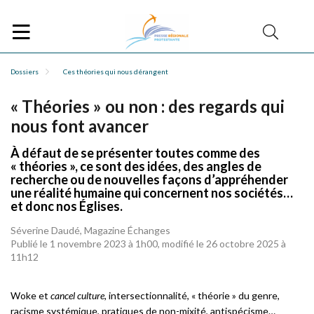
Dossiers
Ces théories qui nous dérangent
« Théories » ou non : des regards qui
nous font avancer
À défaut de se présenter toutes comme des
« théories », ce sont des idées, des angles de
recherche ou de nouvelles façons d’appréhender
une réalité humaine qui concernent nos sociétés…
et donc nos Églises.
Séverine Daudé, Magazine Échanges
Publié le 1 novembre 2023 à 1h00, modifié le 26 octobre 2025 à
11h12
Woke et
cancel culture,
intersectionnalité, « théorie » du genre,
racisme systémique, pratiques de non-mixité, antispécisme…