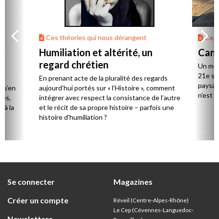
Ces théories qui nous dérangent
Ces 
Humiliation et altérité, un
Canc
regard chrétien
Un mou
21e siè
En prenant acte de la pluralité des regards
paysage
 qu’en
aujourd’hui portés sur « l’Histoire », comment
n’est p
ces,
intégrer avec respect la consistance de l’autre
 à la
et le récit de sa propre histoire – parfois une
histoire d'humiliation ?
Se connecter
Magazines
Créer un compte
Réveil (Centre-Alpes-Rhône)
Le Cep (Cévennes-Languedoc-
Newsletters