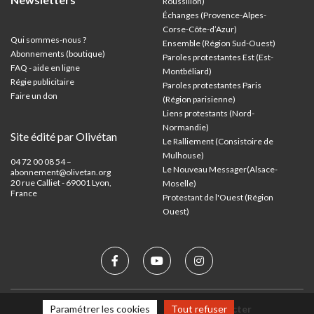
Roussillon)
Échanges (Provence-Alpes-
Corse-Côte-d’Azur
)
Qui sommes-nous ?
Ensemble (Région Sud-Ouest)
Abonnements (boutique)
Paroles protestantes Est (Est-
FAQ - aide en ligne
Montbéliard)
Régie publicitaire
Paroles protestantes Paris
Faire un don
(Région parisienne)
Liens protestants (Nord-
Normandie)
Site édité par Olivétan
Le Ralliement (Consistoire de
Mulhouse)
04 72 00 08 54 –
Le Nouveau Messager(Alsace-
abonnement@olivetan.org
20 rue Calliet - 69001 Lyon,
Moselle)
France
Protestant de l'Ouest (Région
Ouest)
Paramétrer les cookies
Tout refuser
Mentions légales
Nous contacter