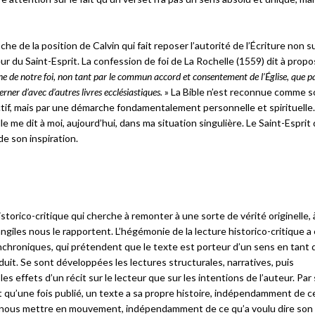
he de la position de Calvin qui fait reposer l’autorité de l’Écriture non s
ur du Saint-Esprit. La confession de foi de La Rochelle (1559) dit à propo
ine de notre foi, non tant par le commun accord et consentement de l’Église, que pa
rner d’avec d’autres livres ecclésiastiques.
» La Bible n’est reconnue comme 
jectif, mais par une démarche fondamentalement personnelle et spirituelle.
le me dit à moi, aujourd’hui, dans ma situation singulière. Le Saint-Esprit 
de son inspiration.
torico-critique qui cherche à remonter à une sorte de vérité originelle, 
giles nous le rapportent. L’hégémonie de la lecture historico-critique a
chroniques, qui prétendent que le texte est porteur d’un sens en tant q
it. Se sont développées les lectures structurales, narratives, puis
les effets d’un récit sur le lecteur que sur les intentions de l’auteur. Par
u’une fois publié, un texte a sa propre histoire, indépendamment de c
 et nous mettre en mouvement, indépendamment de ce qu’a voulu dire son 