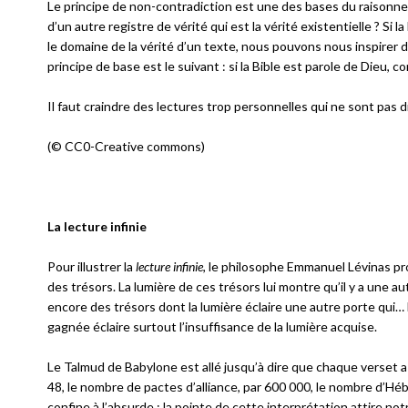
Le principe de non-contradiction est une des bases du raisonneme
d’un autre registre de vérité qui est la vérité existentielle ? Si
le domaine de la vérité d’un texte, nous pouvons nous inspirer 
principe de base est le suivant : si la Bible est parole de Dieu, co
Il faut craindre des lectures trop personnelles qui ne sont pas 
(© CC0-Creative commons)
La lecture infinie
Pour illustrer la
lecture infinie
, le philosophe Emmanuel Lévinas p
des trésors. La lumière de ces trésors lui montre qu’il y a une au
encore des trésors dont la lumière éclaire une autre porte qui… L’
gagnée éclaire surtout l’insuffisance de la lumière acquise.
Le Talmud de Babylone est allé jusqu’à dire que chaque verset a
48, le nombre de pactes d’alliance, par 600 000, le nombre d’Héb
confine à l’absurde ; la pointe de cette interprétation attire not