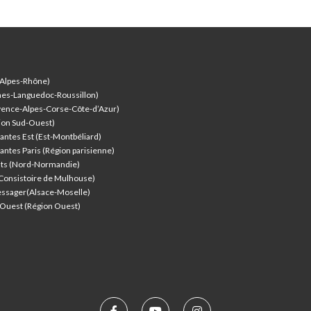
-Alpes-Rhône)
nes-Languedoc-Roussillon)
vence-Alpes-Corse-Côte-d’Azur
)
ion Sud-Ouest)
antes Est (Est-Montbéliard)
antes Paris (Région parisienne)
nts (Nord-Normandie)
(Consistoire de Mulhouse)
ssager(Alsace-Moselle)
l'Ouest (Région Ouest)