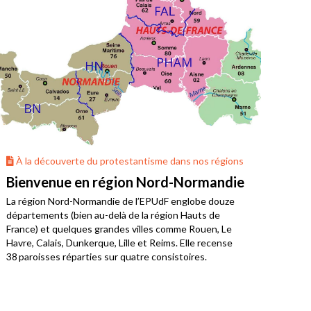
À la découverte du protestantisme dans nos régions
À 
Bienvenue en région Nord-Normandie
La 
La région Nord-Normandie de l’EPUdF englobe douze
Où v
départements (bien au-delà de la région Hauts de
Bret
France) et quelques grandes villes comme Rouen, Le
limo
Havre, Calais, Dunkerque, Lille et Reims. Elle recense
38 paroisses réparties sur quatre consistoires.