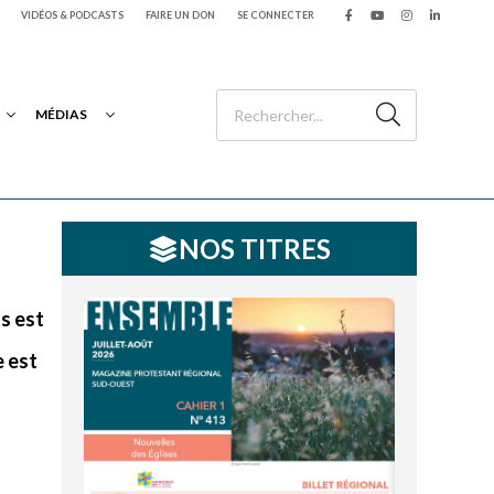
VIDÉOS & PODCASTS
FAIRE UN DON
SE CONNECTER
MÉDIAS
NOS TITRES
s est
»
e est