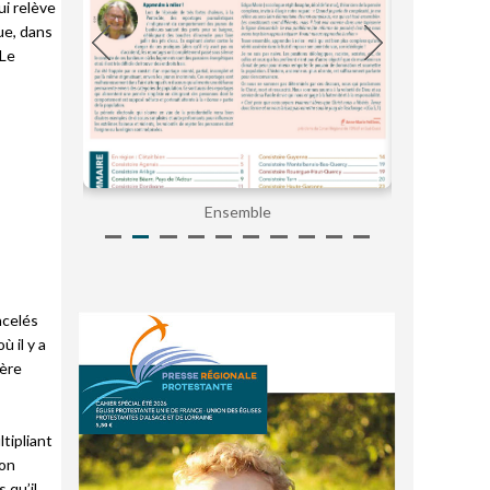
ui relève
que, dans
 Le
Ensemble
ncelés
ù il y a
ière
tipliant
ion
 qu’il