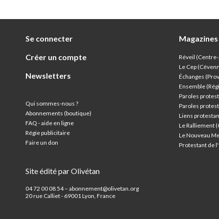
Se connecter
Magazines
Créer un compte
Réveil (Centre
Le Cep (Céven
Newsletters
Échanges (Pro
Ensemble (Rég
Paroles protest
Qui sommes-nous ?
Paroles protest
Abonnements (boutique)
Liens protesta
FAQ - aide en ligne
Le Ralliement 
Régie publicitaire
Le Nouveau Me
Faire un don
Protestant de 
Site édité par Olivétan
04 72 00 08 54 – abonnement@olivetan.org
20 rue Calliet - 69001 Lyon, France