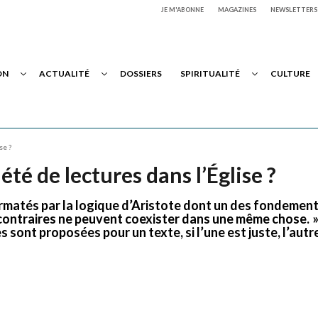
JE M'ABONNE
MAGAZINES
NEWSLETTERS
ON
ACTUALITÉ
DOSSIERS
SPIRITUALITÉ
CULTURE
se ?
té de lectures dans l’Église ?
ormatés par la logique d’Aristote dont un des fondement
s contraires ne peuvent coexister dans une même chose. 
 sont proposées pour un texte, si l’une est juste, l’autr