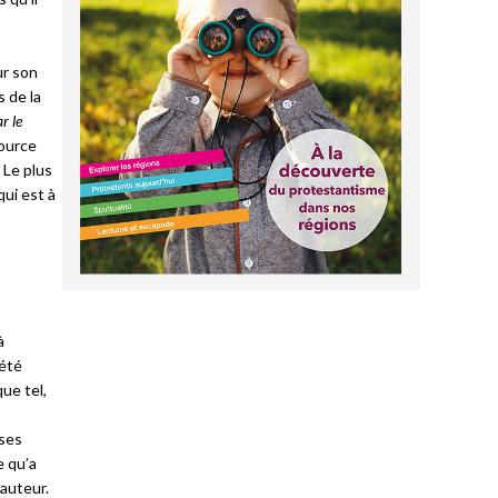
ur son
s de la
r le
source
 Le plus
qui est à
à
 été
ue tel,
 ses
e qu’a
auteur.