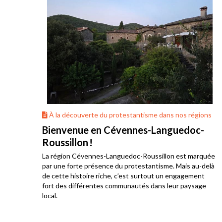
ons
À la découverte du protestantisme dans nos régions
Bienvenue en Cévennes-Languedoc-
Roussillon !
La région Cévennes-Languedoc-Roussillon est marquée
he
par une forte présence du protestantisme. Mais au-delà
e au
de cette histoire riche, c’est surtout un engagement
res
fort des différentes communautés dans leur paysage
local.