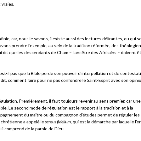
vraies.
nfinie, car, nous le savons, il existe aussi des lectures délirantes, ou qui 
vons prendre l’exemple, au sein de la tradition réformée, des théologie
 qui dit que les descendants de Cham – l’ancêtre des Africains – doivent êt
’est-il pas que la Bible perde son pouvoir d’interpellation et de contesta
dit, comment faire pour ne pas confondre le Saint-Esprit avec son opini
gulation. Premièrement, il faut toujours revenir au sens premier, car une
le. Le second mode de régulation est le rapport à la tradition et à la
ompagnement du maître ou du compagnon d’études permet de réguler les
 chrétienne a appelé le
sensus fidelium
, qui est la démarche par laquelle l’
’il comprend de la parole de Dieu.