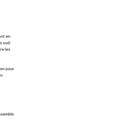
sont en
ns sud-
re les
tion pour
on
ensemble