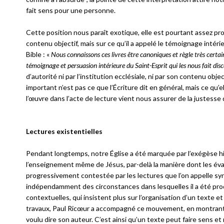
fait sens pour une personne.
Cette position nous paraît exotique, elle est pourtant assez proc
contenu objectif, mais sur ce qu’il a appelé le témoignage intérie
Bible : «
Nous connaissons ces livres être canoniques et règle très certa
témoignage et persuasion intérieure du Saint-Esprit qui les nous fait disce
d’autorité ni par l’institution ecclésiale, ni par son contenu ob
important n’est pas ce que l’Écriture dit en général, mais ce qu’el
l’œuvre dans l’acte de lecture vient nous assurer de la justesse 
Lectures existentielles
Pendant longtemps, notre Église a été marquée par l’exégèse his
l’enseignement même de Jésus, par-delà la manière dont les évan
progressivement contestée par les lectures que l’on appelle syn
indépendamment des circonstances dans lesquelles il a été produ
contextuelles, qui insistent plus sur l’organisation d’un texte et 
travaux, Paul Ricœur a accompagné ce mouvement, en montrant q
voulu dire son auteur. C’est ainsi qu’un texte peut faire sens