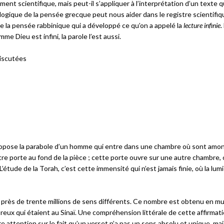
nt scientifique, mais peut-il s’appliquer à l’interprétation d’un texte q
 la logique de la pensée grecque peut nous aider dans le registre scientifi
de la pensée rabbinique qui a développé ce qu’on a appelé la
lecture infinie
.
mme Dieu est infini, la parole l’est aussi.
discutées
Échanges
ropose la parabole d’un homme qui entre dans une chambre où sont amo
tre porte au fond de la pièce ; cette porte ouvre sur une autre chambre, o
étude de la Torah, c’est cette immensité qui n’est jamais finie, où la lum
 près de trente millions de sens différents. Ce nombre est obtenu en mul
reux qui étaient au Sinaï. Une compréhension littérale de cette affirmat
re attention sur le fait qu’un verset n’a pas un sens absolu et unique, mais