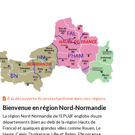
À la découverte du protestantisme dans nos régions
À 
Bienvenue en région Nord-Normandie
La 
La région Nord-Normandie de l’EPUdF englobe douze
Où v
départements (bien au-delà de la région Hauts de
Bret
France) et quelques grandes villes comme Rouen, Le
limo
Havre, Calais, Dunkerque, Lille et Reims. Elle recense