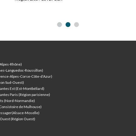
-Alpes-Rhône)
nes-Languedoc-Roussillon)
vence-Alpes-Corse-Côte-d’Azur
)
ion Sud-Ouest)
antes Est (Est-Montbéliard)
antes Paris (Région parisienne)
nts (Nord-Normandie)
(Consistoire de Mulhouse)
ssager(Alsace-Moselle)
l'Ouest (Région Ouest)