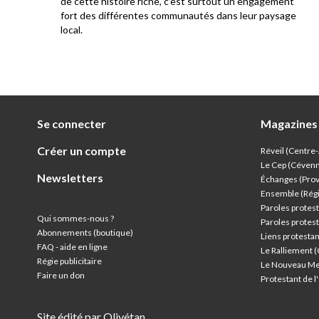
e au
de cette histoire riche, c’est surtout un engagement
res
fort des différentes communautés dans leur paysage
local.
Se connecter
Magazines
Créer un compte
Réveil (Centre
Le Cep (Céven
Newsletters
Échanges (Pro
Ensemble (Rég
Paroles protest
Qui sommes-nous ?
Paroles protest
Abonnements (boutique)
Liens protesta
FAQ - aide en ligne
Le Ralliement 
Régie publicitaire
Le Nouveau Me
Faire un don
Protestant de 
Site édité par Olivétan