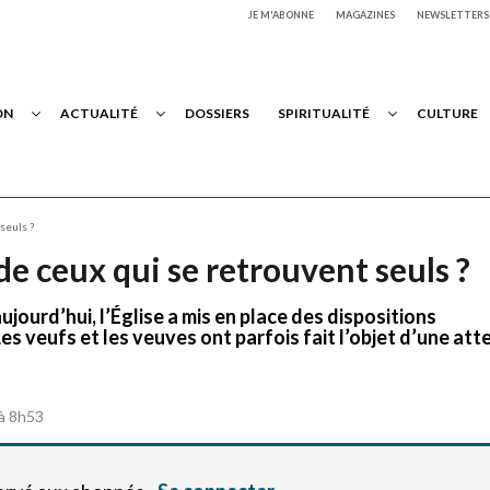
JE M'ABONNE
MAGAZINES
NEWSLETTERS
ON
ACTUALITÉ
DOSSIERS
SPIRITUALITÉ
CULTURE
seuls ?
e ceux qui se retrouvent seuls ?
aujourd’hui, l’Église a mis en place des dispositions
Les veufs et les veuves ont parfois fait l’objet d’une att
 à 8h53