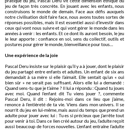
pratique du jeu, Pascal Deru vit cette dimension éthique du
jeu de façon très concrète.
En jouant avec les enfants, nous
construisons le monde de demain. Face aux défis auxquels
notre civilisation doit faire face, nous avons toutes sortes de
réponses possibles, mais il est essentiel aussi d’investir dans
ceux qui vont nous suivre et qui vont gérer le monde dans les
années à venir : les enfants.
Et ce dont ils auront besoin, le jeu
le leur apporte : confiance en soi, sens du collectif, outils et
postures pour gérer le monde, bienveillance pour tous…
Une expérience de la joie
Pascal Deru insiste sur le plaisir qu’il y a à jouer, dont le plaisir
du jeu partagé entre enfants et adultes. Un enfant de six ans
demandait à sa mère si elle l’aimait. Elle sentait qu’un « oui
bien sûr » ne serait pas suffisant. Alors elle lui a demandé :
Quand sens-tu que je t’aime
?
Il lui a répondu :
Quand tu joues
avec moi
. Quand l’enfant dit
Tu viens jouer ?
, commente
Pascal Deru, il dit :
Rejoins-moi dans ce lieu que j’aime,
renonce à l’entièreté de ta vie. Viens dans mon univers
. Il se
nourrit du jeu en lui-même, mais aussi du temps que prend un
adulte pour jouer avec lui :
Tu es si précieux que j’arrête tout
pour venir à toi
. Dans ce lien créé autour du jeu, l’adulte reçoit
aussi beaucoup de forces nouvelles.
L’enfant entraîne l’adulte