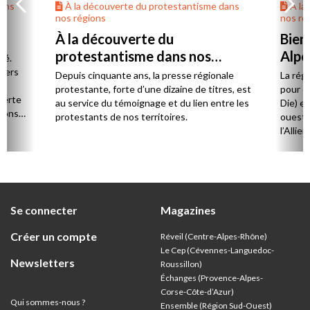
dans
À la découverte du protestantisme dans
À la
nos régions
nos ré
À la découverte du
Bien
protestantisme dans nos
Alpe
té.
régions
 vers
Depuis cinquante ans, la presse régionale
La rég
n,
protestante, forte d’une dizaine de titres, est
pour d
verte
au service du témoignage et du lien entre les
Die) et
sions
protestants de nos territoires.
ouest,
l’Allie
57 paro
et univ
Se connecter
Magazines
Créer un compte
Réveil (Centre-Alpes-Rhône)
Le Cep (Cévennes-Languedoc-
Newsletters
Roussillon)
Échanges (Provence-Alpes-
Corse-Côte-d’Azur
)
Qui sommes-nous ?
Ensemble (Région Sud-Ouest)