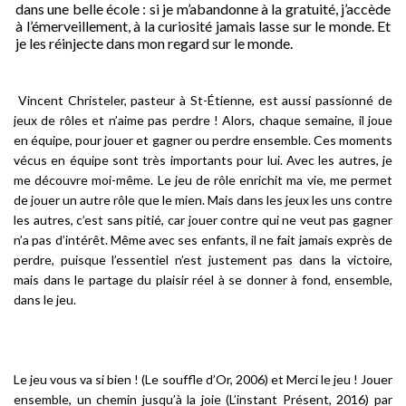
dans une belle école : si je m’abandonne à la gratuité, j’accède
à l’émerveillement, à la curiosité jamais lasse sur le monde. Et
je les réinjecte dans mon regard sur le monde
.
Vincent Christeler, pasteur à St-Étienne, est aussi passionné de
jeux de rôles et n’aime pas perdre ! Alors, chaque semaine, il joue
en équipe, pour jouer et gagner ou perdre ensemble. Ces moments
vécus en équipe sont très importants pour lui.
Avec les autres, je
me découvre moi-même. Le jeu de rôle enrichit ma vie, me permet
de jouer un autre rôle que le mien
. Mais dans les jeux les uns contre
les autres,
c’est sans pitié, car jouer contre qui ne veut pas gagner
n’a pas d’intérêt
. Même avec ses enfants, il ne fait jamais exprès de
perdre, puisque l’essentiel n’est justement pas dans la victoire,
mais dans le partage du plaisir réel à se donner à fond, ensemble,
dans le jeu.
Le jeu vous va si bien !
(Le souffle d’Or, 2006) et
Merci le jeu ! Jouer
ensemble, un chemin jusqu’à la joie
(L’instant Présent, 2016) par