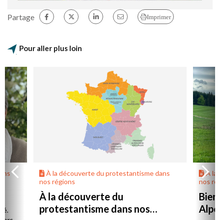
Partage
Imprimer
Pour aller plus loin
dans
À la découverte du protestantisme dans
À la
nos régions
nos ré
À la découverte du
Bien
protestantisme dans nos
Alpe
té.
 vers