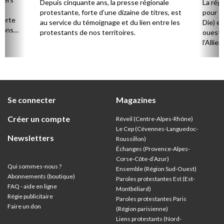
régions
Depuis cinquante ans, la presse régionale
La rég
n,
protestante, forte d’une dizaine de titres, est
pour d
verte
au service du témoignage et du lien entre les
Die) et
sions
protestants de nos territoires.
ouest,
l’Allie
57 paro
et univ
Se connecter
Magazines
Créer un compte
Réveil (Centre-Alpes-Rhône)
Le Cep (Cévennes-Languedoc-
Newsletters
Roussillon)
Échanges (Provence-Alpes-
Corse-Côte-d’Azur
)
Qui sommes-nous ?
Ensemble (Région Sud-Ouest)
Abonnements (boutique)
Paroles protestantes Est (Est-
FAQ - aide en ligne
Montbéliard)
Régie publicitaire
Paroles protestantes Paris
Faire un don
(Région parisienne)
Liens protestants (Nord-