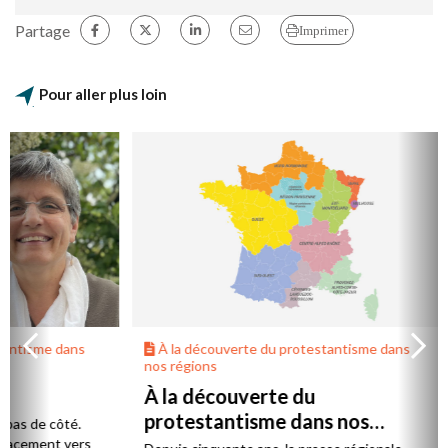
Partage
Imprimer
Pour aller plus loin
dans
À la découverte du protestantisme dans
À la
nos régions
nos ré
À la découverte du
Bien
protestantisme dans nos
Alpe
té.
régions
 vers