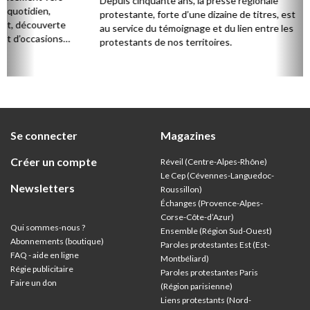
Depuis cinquante ans, la presse régionale
La rég
n,
protestante, forte d’une dizaine de titres, est
pour d
verte
au service du témoignage et du lien entre les
Die) et
sions
protestants de nos territoires.
ouest,
l’Allie
57 paro
et univ
Se connecter
Magazines
Créer un compte
Réveil (Centre-Alpes-Rhône)
Le Cep (Cévennes-Languedoc-
Newsletters
Roussillon)
Échanges (Provence-Alpes-
Corse-Côte-d’Azur
)
Qui sommes-nous ?
Ensemble (Région Sud-Ouest)
Abonnements (boutique)
Paroles protestantes Est (Est-
FAQ - aide en ligne
Montbéliard)
Régie publicitaire
Paroles protestantes Paris
Faire un don
(Région parisienne)
Liens protestants (Nord-