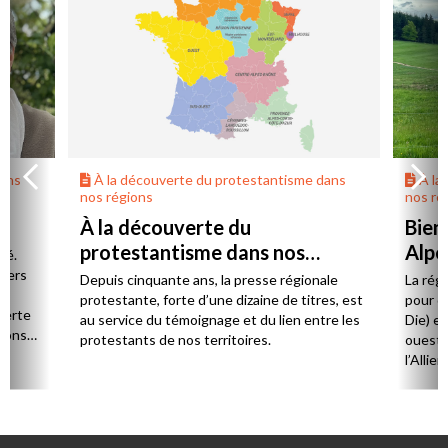
dans
À la découverte du protestantisme dans
À la
nos régions
nos ré
À la découverte du
Bien
protestantisme dans nos
Alpe
té.
régions
 vers
Depuis cinquante ans, la presse régionale
La rég
n,
protestante, forte d’une dizaine de titres, est
pour d
verte
au service du témoignage et du lien entre les
Die) et
sions
protestants de nos territoires.
ouest,
l’Allie
57 paro
et univ