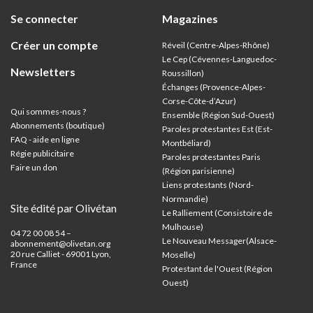
Se connecter
Magazines
Créer un compte
Réveil (Centre-Alpes-Rhône)
Le Cep (Cévennes-Languedoc-
Newsletters
Roussillon)
Échanges (Provence-Alpes-
Corse-Côte-d’Azur
)
Qui sommes-nous ?
Ensemble (Région Sud-Ouest)
Abonnements (boutique)
Paroles protestantes Est (Est-
FAQ - aide en ligne
Montbéliard)
Régie publicitaire
Paroles protestantes Paris
Faire un don
(Région parisienne)
Liens protestants (Nord-
Normandie)
Site édité par Olivétan
Le Ralliement (Consistoire de
Mulhouse)
04 72 00 08 54 –
Le Nouveau Messager(Alsace-
abonnement@olivetan.org
20 rue Calliet - 69001 Lyon,
Moselle)
France
Protestant de l'Ouest (Région
Ouest)