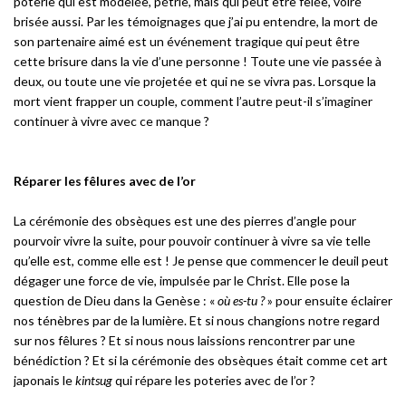
poterie qui est modelée, pétrie, mais qui peut être fêlée, voire
brisée aussi. Par les témoignages que j’ai pu entendre, la mort de
son partenaire aimé est un événement tragique qui peut être
cette brisure dans la vie d’une personne ! Toute une vie passée à
deux, ou toute une vie projetée et qui ne se vivra pas. Lorsque la
mort vient frapper un couple, comment l’autre peut-il s’imaginer
continuer à vivre avec ce manque ?
Réparer les fêlures avec de l’or
La cérémonie des obsèques est une des pierres d’angle pour
pourvoir vivre la suite, pour pouvoir continuer à vivre sa vie telle
qu’elle est, comme elle est ! Je pense que commencer le deuil peut
dégager une force de vie, impulsée par le Christ. Elle pose la
question de Dieu dans la Genèse : «
où es-tu ?
» pour ensuite éclairer
nos ténèbres par de la lumière. Et si nous changions notre regard
sur nos fêlures ? Et si nous nous laissions rencontrer par une
bénédiction ? Et si la cérémonie des obsèques était comme cet art
japonais le
kintsug
qui répare les poteries avec de l’or ?