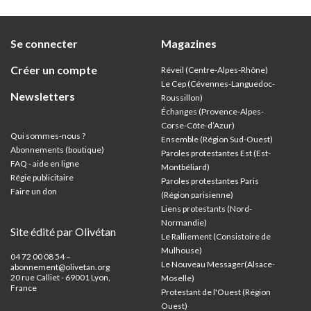
Se connecter
Magazines
Créer un compte
Réveil (Centre-Alpes-Rhône)
Le Cep (Cévennes-Languedoc-
Newsletters
Roussillon)
Échanges (Provence-Alpes-
Corse-Côte-d’Azur
)
Qui sommes-nous ?
Ensemble (Région Sud-Ouest)
Abonnements (boutique)
Paroles protestantes Est (Est-
FAQ - aide en ligne
Montbéliard)
Régie publicitaire
Paroles protestantes Paris
Faire un don
(Région parisienne)
Liens protestants (Nord-
Normandie)
Site édité par Olivétan
Le Ralliement (Consistoire de
Mulhouse)
04 72 00 08 54 –
Le Nouveau Messager(Alsace-
abonnement@olivetan.org
20 rue Calliet - 69001 Lyon,
Moselle)
France
Protestant de l'Ouest (Région
Ouest)