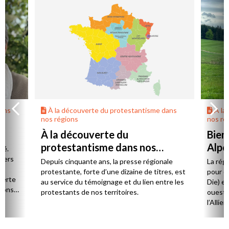
dans
À la découverte du protestantisme dans
À la
nos régions
nos ré
À la découverte du
Bien
protestantisme dans nos
Alpe
té.
régions
 vers
Depuis cinquante ans, la presse régionale
La rég
n,
protestante, forte d’une dizaine de titres, est
pour d
verte
au service du témoignage et du lien entre les
Die) et
sions
protestants de nos territoires.
ouest,
l’Allie
57 paro
et univ