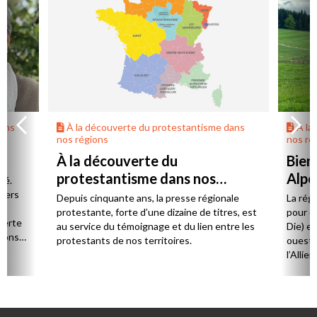
dans
À la découverte du protestantisme dans
À la
nos régions
nos ré
À la découverte du
Bien
protestantisme dans nos
Alpe
té.
régions
 vers
Depuis cinquante ans, la presse régionale
La rég
n,
protestante, forte d’une dizaine de titres, est
pour d
verte
au service du témoignage et du lien entre les
Die) et
sions
protestants de nos territoires.
ouest,
l’Allie
57 paro
et univ