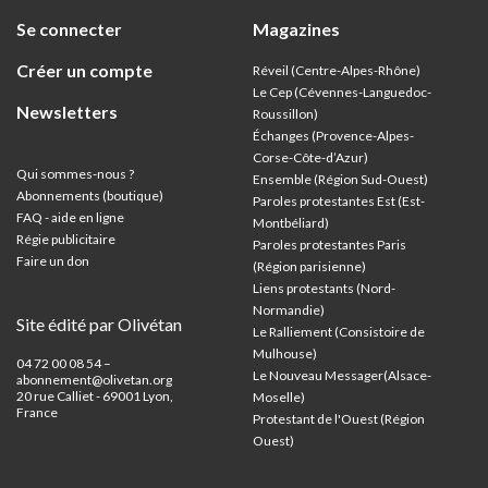
Se connecter
Magazines
Créer un compte
Réveil (Centre-Alpes-Rhône)
Le Cep (Cévennes-Languedoc-
Newsletters
Roussillon)
Échanges (Provence-Alpes-
Corse-Côte-d’Azur
)
Qui sommes-nous ?
Ensemble (Région Sud-Ouest)
Abonnements (boutique)
Paroles protestantes Est (Est-
FAQ - aide en ligne
Montbéliard)
Régie publicitaire
Paroles protestantes Paris
Faire un don
(Région parisienne)
Liens protestants (Nord-
Normandie)
Site édité par Olivétan
Le Ralliement (Consistoire de
Mulhouse)
04 72 00 08 54 –
Le Nouveau Messager(Alsace-
abonnement@olivetan.org
20 rue Calliet - 69001 Lyon,
Moselle)
France
Protestant de l'Ouest (Région
Ouest)