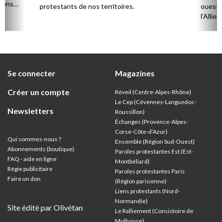
sions
protestants de nos territoires.
ouest,
l’Allie
57 paro
et univ
Se connecter
Magazines
Créer un compte
Réveil (Centre-Alpes-Rhône)
Le Cep (Cévennes-Languedoc-
Newsletters
Roussillon)
Échanges (Provence-Alpes-
Corse-Côte-d’Azur
)
Qui sommes-nous ?
Ensemble (Région Sud-Ouest)
Abonnements (boutique)
Paroles protestantes Est (Est-
FAQ - aide en ligne
Montbéliard)
Régie publicitaire
Paroles protestantes Paris
Faire un don
(Région parisienne)
Liens protestants (Nord-
Normandie)
Site édité par Olivétan
Le Ralliement (Consistoire de
Mulhouse)