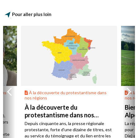
Pour aller plus loin
dans
À la découverte du protestantisme dans
À la
nos régions
nos ré
À la découverte du
Bien
protestantisme dans nos
Alpe
té.
régions
 vers
Depuis cinquante ans, la presse régionale
La rég
n,
protestante, forte d’une dizaine de titres, est
pour d
verte
au service du témoignage et du lien entre les
Die) et