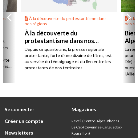
dans
À la découverte du protestantisme dans
À la
nos régions
nos ré
À la découverte du
Bien
protestantisme dans nos
Alpe
té.
régions
 vers
Depuis cinquante ans, la presse régionale
La rég
n,
protestante, forte d’une dizaine de titres, est
pour d
verte
au service du témoignage et du lien entre les
Die) et
sions
protestants de nos territoires.
ouest,
l’Allie
57 paro
et univ
Se connecter
Magazines
Créer un compte
Réveil (Centre-Alpes-Rhône)
Le Cep (Cévennes-Languedoc-
Newsletters
Roussillon)