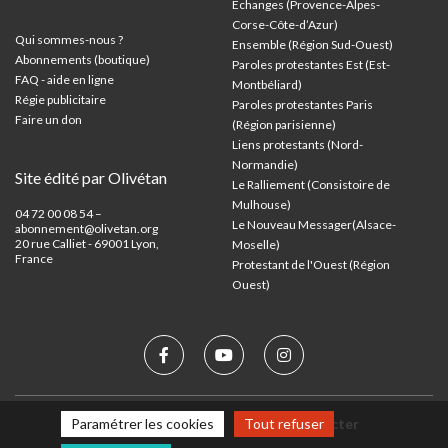
Échanges (Provence-Alpes-
Corse-Côte-d’Azur
)
Qui sommes-nous ?
Ensemble (Région Sud-Ouest)
Abonnements (boutique)
Paroles protestantes Est (Est-
FAQ - aide en ligne
Montbéliard)
Régie publicitaire
Paroles protestantes Paris
Faire un don
(Région parisienne)
Liens protestants (Nord-
Normandie)
Site édité par Olivétan
Le Ralliement (Consistoire de
Mulhouse)
04 72 00 08 54 –
Le Nouveau Messager(Alsace-
abonnement@olivetan.org
20 rue Calliet - 69001 Lyon,
Moselle)
France
Protestant de l'Ouest (Région
Ouest)
Paramétrer les cookies
Tout refuser
Mentions légales
Nous contacter