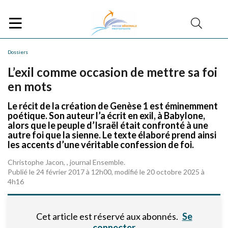
Dossiers
L’exil comme occasion de mettre sa foi
en mots
Le récit de la création de Genèse 1 est éminemment
poétique. Son auteur l’a écrit en exil, à Babylone,
alors que le peuple d’Israël était confronté à une
autre foi que la sienne. Le texte élaboré prend ainsi
les accents d’une véritable confession de foi.
Christophe Jacon, , journal Ensemble.
Publié le 24 février 2017 à 12h00, modifié le 20 octobre 2025 à
4h16
Cet article est réservé aux abonnés.
Se
connecter