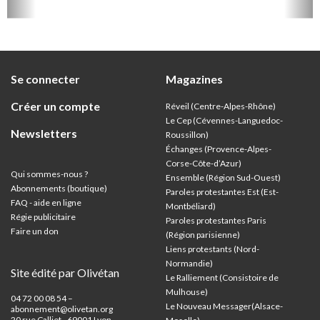
om de
Se connecter
Magazines
Créer un compte
Réveil (Centre-Alpes-Rhône)
Le Cep (Cévennes-Languedoc-
Newsletters
Roussillon)
Échanges (Provence-Alpes-
Corse-Côte-d’Azur
)
Qui sommes-nous ?
Ensemble (Région Sud-Ouest)
Abonnements (boutique)
Paroles protestantes Est (Est-
FAQ - aide en ligne
Montbéliard)
Régie publicitaire
Paroles protestantes Paris
Faire un don
(Région parisienne)
Liens protestants (Nord-
Normandie)
Site édité par Olivétan
Le Ralliement (Consistoire de
Mulhouse)
04 72 00 08 54 –
Le Nouveau Messager(Alsace-
abonnement@olivetan.org
20 rue Calliet - 69001 Lyon,