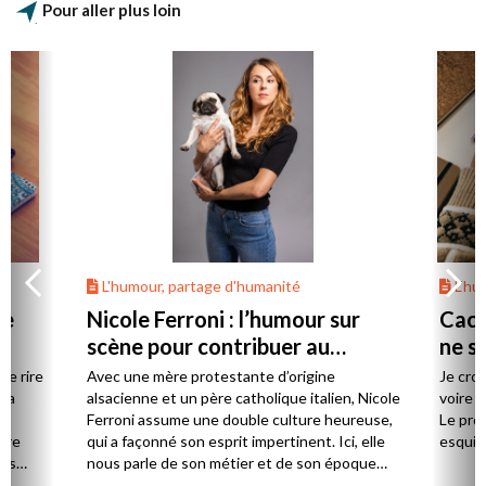
Pour aller plus loin
L'humour, partage d'humanité
L'hu
re
Nicole Ferroni : l’humour sur
Cach
scène pour contribuer au
ne sa
collectif
le rire
Avec une mère protestante d’origine
Je croi
 La
alsacienne et un père catholique italien, Nicole
voire 
e
Ferroni assume une double culture heureuse,
Le pro
tre
qui a façonné son esprit impertinent. Ici, elle
esquiss
mis
nous parle de son métier et de son époque…
is du