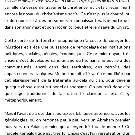
«
Chaque fois que vous l’avez fait à l’un de ces plus petits de mes frères…
»,
car elle n’a cessé de travailler la chrétienté, et c’était récemment
encore le noyau du christianisme social. Ce n’est plus la charité, où
le don nous lie à des personnes reconnaissantes. N’importe qui,
dans son anonymat et son incognito, peut être le visage du Christ.
Cette sorte de fraternité métaphorique n’a cessé de corriger les
injustices et a été une puissance de remodelage des institutions
politiques, sociales, pénales, économiques. Ce premier noyau, très
ancien, s’est développé dans un âge où l’humanisme est lié à des
communautés, ancré dans des territoires, des terroirs, des
appartenances claniques. Même l’hospitalité va être modifiée par
cet élargissement de la fraternité au-delà du clan, pour devenir
quelque chose d’institutionnel et anonyme. On pourrait donc dire
que l’âge traditionnel de la fraternité clanique a été élargi
métaphoriquement.
Mais il l’avait déjà été dans les textes bibliques antérieurs, avec les
généalogies, où on remonte peu à peu vers un Abraham premier,
puis vers un Adam premier qui a engendré tout le monde ! Ce
modèle généalogique est très fort, mais c’est l’universalisation d’un