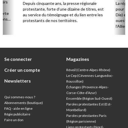
régions
 vers
Depuis cinquante ans, la presse régionale
La rég
n,
protestante, forte d’une dizaine de titres, est
pour d
verte
au service du témoignage et du lien entre les
Die) et
sions
protestants de nos territoires.
ouest,
l’Allie
57 paro
et univ
Se connecter
Magazines
Créer un compte
Réveil (Centre-Alpes-Rhône)
Le Cep (Cévennes-Languedoc-
Newsletters
Roussillon)
Échanges (Provence-Alpes-
Corse-Côte-d’Azur
)
Qui sommes-nous ?
Ensemble (Région Sud-Ouest)
Abonnements (boutique)
Paroles protestantes Est (Est-
FAQ - aide en ligne
Montbéliard)
Régie publicitaire
Paroles protestantes Paris
Faire un don
(Région parisienne)
Liens protestants (Nord-