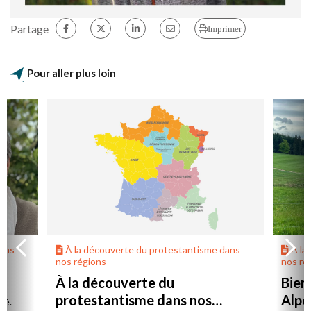
Partage
Imprimer
Pour aller plus loin
dans
À la découverte du protestantisme dans
À la
nos régions
nos ré
À la découverte du
Bien
protestantisme dans nos
Alpe
té.