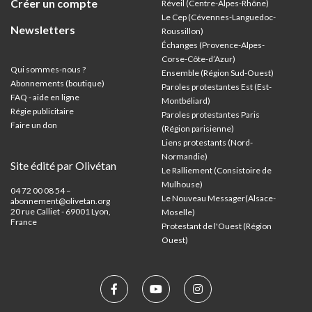
Créer un compte
Réveil (Centre-Alpes-Rhône)
Le Cep (Cévennes-Languedoc-
Newsletters
Roussillon)
Échanges (Provence-Alpes-
Corse-Côte-d’Azur
)
Qui sommes-nous ?
Ensemble (Région Sud-Ouest)
Abonnements (boutique)
Paroles protestantes Est (Est-
FAQ - aide en ligne
Montbéliard)
Régie publicitaire
Paroles protestantes Paris
Faire un don
(Région parisienne)
Liens protestants (Nord-
Normandie)
Site édité par Olivétan
Le Ralliement (Consistoire de
Mulhouse)
04 72 00 08 54 –
Le Nouveau Messager(Alsace-
abonnement@olivetan.org
20 rue Calliet - 69001 Lyon,
Moselle)
France
Protestant de l'Ouest (Région
Ouest)