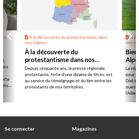
dans
À la découverte du protestantisme dans
À la
nos régions
nos ré
À la découverte du
Bien
protestantisme dans nos
Alpe
té.
régions
 vers
Depuis cinquante ans, la presse régionale
La rég
n,
protestante, forte d’une dizaine de titres, est
pour d
verte
au service du témoignage et du lien entre les
Die) et
sions
protestants de nos territoires.
ouest,
l’Allie
57 paro
et univ
Se connecter
Magazines