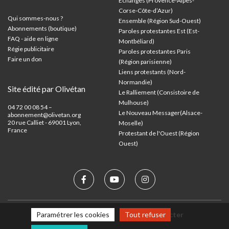
Échanges (Provence-Alpes-
Corse-Côte-d’Azur
)
Qui sommes-nous ?
Ensemble (Région Sud-Ouest)
Abonnements (boutique)
Paroles protestantes Est (Est-
FAQ - aide en ligne
Montbéliard)
Régie publicitaire
Paroles protestantes Paris
Faire un don
(Région parisienne)
Liens protestants (Nord-
Normandie)
Site édité par Olivétan
Le Ralliement (Consistoire de
Mulhouse)
04 72 00 08 54 –
Le Nouveau Messager(Alsace-
abonnement@olivetan.org
20 rue Calliet - 69001 Lyon,
Moselle)
France
Protestant de l'Ouest (Région
Ouest)
Mentions légales
Nous contacter
Paramétrer les cookies
Tout refuser