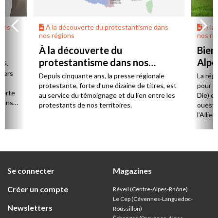
dans
À la découverte du protestantisme dans
À la
nos régions
nos ré
À la découverte du
Bien
protestantisme dans nos
Alpe
té.
régions
 vers
Depuis cinquante ans, la presse régionale
La rég
n,
protestante, forte d’une dizaine de titres, est
pour d
verte
au service du témoignage et du lien entre les
Die) et
sions
protestants de nos territoires.
ouest,
l’Allie
57 paro
et univ
Se connecter
Magazines
Créer un compte
Réveil (Centre-Alpes-Rhône)
Le Cep (Cévennes-Languedoc-
Newsletters
Roussillon)