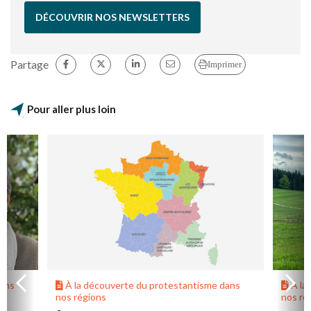
DÉCOUVRIR NOS NEWSLETTERS
Partage
Imprimer
Pour aller plus loin
dans
À la découverte du protestantisme dans
À la
nos régions
nos ré