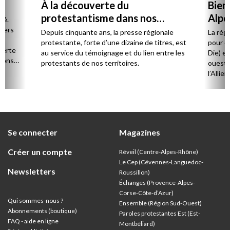
À la découverte du
Bien
protestantisme dans nos
Alpe
té.
régions
 vers
Depuis cinquante ans, la presse régionale
La rég
n,
protestante, forte d’une dizaine de titres, est
pour d
verte
au service du témoignage et du lien entre les
Die) et
sions
protestants de nos territoires.
ouest,
l’Allie
57 paro
et univ
Se connecter
Magazines
Créer un compte
Réveil (Centre-Alpes-Rhône)
Le Cep (Cévennes-Languedoc-
Newsletters
Roussillon)
Échanges (Provence-Alpes-
Corse-Côte-d’Azur
)
Qui sommes-nous ?
Ensemble (Région Sud-Ouest)
Abonnements (boutique)
Paroles protestantes Est (Est-
FAQ - aide en ligne
Montbéliard)