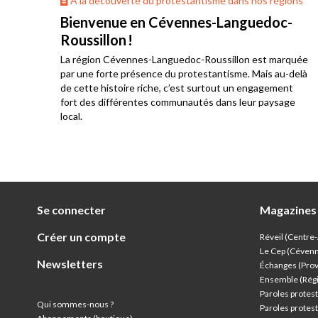
ons
À la découverte du protestantisme dans nos régions
Bienvenue en Cévennes-Languedoc-
Roussillon !
La région Cévennes-Languedoc-Roussillon est marquée
he
par une forte présence du protestantisme. Mais au-delà
e au
de cette histoire riche, c’est surtout un engagement
res
fort des différentes communautés dans leur paysage
local.
Se connecter
Magazines
Créer un compte
Réveil (Centre
Le Cep (Céven
Newsletters
Échanges (Pro
Ensemble (Rég
Paroles protest
Qui sommes-nous ?
Paroles protest