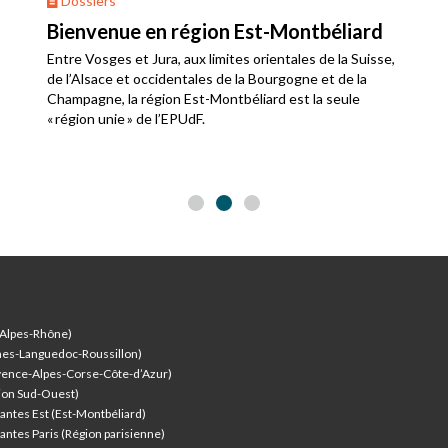
Dossiers
Bienvenue en région Est-Montbéliard
Entre Vosges et Jura, aux limites orientales de la Suisse,
de l’Alsace et occidentales de la Bourgogne et de la
Champagne, la région Est-Montbéliard est la seule
« région unie » de l’EPUdF.
-Alpes-Rhône)
nes-Languedoc-Roussillon)
vence-Alpes-Corse-Côte-d’Azur
)
ion Sud-Ouest)
antes Est (Est-Montbéliard)
antes Paris (Région parisienne)