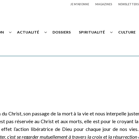
JE M'ABONNE
MAGAZINES
NEWSLETTERS
ON
ACTUALITÉ
DOSSIERS
SPIRITUALITÉ
CULTURE
n du Christ, son passage de la mort à la vie et nous interpelle just
est pas réservée au Christ et aux morts, elle est pour le croyant l
 effet l’action libératrice de Dieu pour chaque jour de nos vies.
ter, c’est se regarder mutuellement à travers la croix et la résurrection