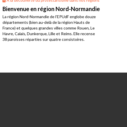
À la découverte du protestantisme dans nos régions
À 
Bienvenue en région Nord-Normandie
La 
La région Nord-Normandie de l’EPUdF englobe douze
Où v
départements (bien au-delà de la région Hauts de
Bret
France) et quelques grandes villes comme Rouen, Le
limo
Havre, Calais, Dunkerque, Lille et Reims. Elle recense
38 paroisses réparties sur quatre consistoires.