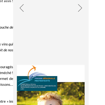
st assis !
bouche de
 vins qui
it de nos
ncouragés
 éméché !
permet de
boissons…
ntre «
les