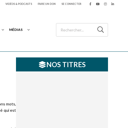
VIDÉOS & PODCASTS
FAIRE UN DON
SE CONNECTER
MÉDIAS
NOS TITRES
bons mots,
té qui est