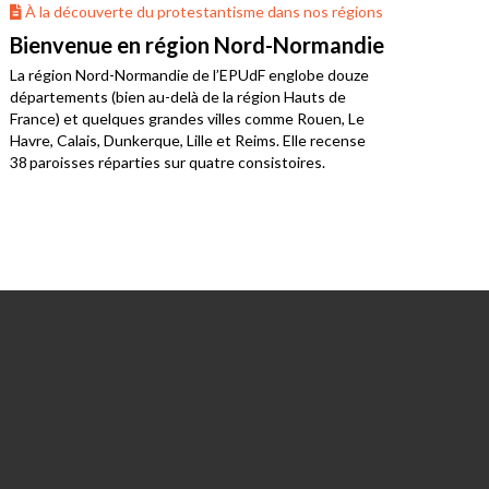
À la découverte du protestantisme dans nos régions
À 
Bienvenue en région Nord-Normandie
La 
La région Nord-Normandie de l’EPUdF englobe douze
Où v
départements (bien au-delà de la région Hauts de
Bret
France) et quelques grandes villes comme Rouen, Le
limo
Havre, Calais, Dunkerque, Lille et Reims. Elle recense
38 paroisses réparties sur quatre consistoires.