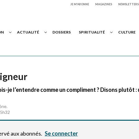
JE M'ABONNE
MAGAZINES
NEWSLETTERS
ON
ACTUALITÉ
DOSSIERS
SPIRITUALITÉ
CULTURE
eigneur
is-je l’entendre comme un compliment ? Disons plutôt :
ône.
à 5h32
servé aux abonnés.
Se connecter