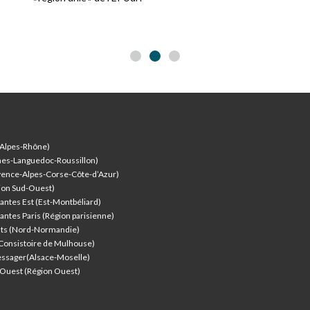
-Alpes-Rhône)
nes-Languedoc-Roussillon)
vence-Alpes-Corse-Côte-d’Azur
)
ion Sud-Ouest)
antes Est (Est-Montbéliard)
antes Paris (Région parisienne)
nts (Nord-Normandie)
(Consistoire de Mulhouse)
ssager(Alsace-Moselle)
l'Ouest (Région Ouest)