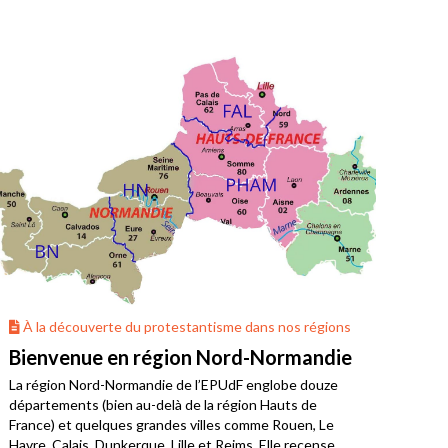
À la découverte du protestantisme dans nos régions
À 
Bienvenue en région Nord-Normandie
La 
La région Nord-Normandie de l’EPUdF englobe douze
Où v
départements (bien au-delà de la région Hauts de
Bret
France) et quelques grandes villes comme Rouen, Le
limo
Havre, Calais, Dunkerque, Lille et Reims. Elle recense