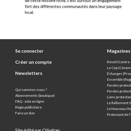
e au
de cette histoire riche, c’est surtout un engagement
res
fort des différentes communautés dans leur paysage
local.
Se connecter
Magazines
Créer un compte
Réveil (Centre
Le Cep (Céven
Newsletters
Échanges (Pro
Ensemble (Rég
Paroles protest
Qui sommes-nous ?
Paroles protest
Abonnements (boutique)
Liens protesta
FAQ - aide en ligne
Le Ralliement 
Régie publicitaire
Le Nouveau Me
Faire un don
Protestant de 
Site édité par Olivétan