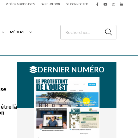
VIDÉOS & PODCASTS
FAIRE UN DON
SE CONNECTER
MÉDIAS
DERNIER NUMÉRO
ise
être là
on