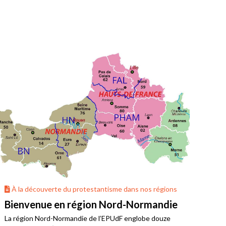
À la découverte du protestantisme dans nos régions
À 
Bienvenue en région Nord-Normandie
La 
La région Nord-Normandie de l’EPUdF englobe douze
Où v