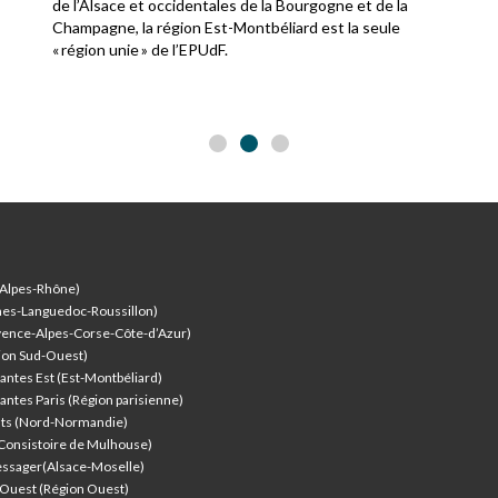
de l’Alsace et occidentales de la Bourgogne et de la
Champagne, la région Est-Montbéliard est la seule
« région unie » de l’EPUdF.
-Alpes-Rhône)
nes-Languedoc-Roussillon)
vence-Alpes-Corse-Côte-d’Azur
)
ion Sud-Ouest)
antes Est (Est-Montbéliard)
antes Paris (Région parisienne)
nts (Nord-Normandie)
(Consistoire de Mulhouse)
ssager(Alsace-Moselle)
l'Ouest (Région Ouest)