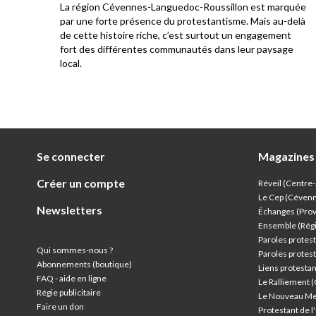
La région Cévennes-Languedoc-Roussillon est marquée
he
par une forte présence du protestantisme. Mais au-delà
e au
de cette histoire riche, c’est surtout un engagement
res
fort des différentes communautés dans leur paysage
local.
Se connecter
Magazines
Créer un compte
Réveil (Centre
Le Cep (Céven
Newsletters
Échanges (Pro
Ensemble (Rég
Paroles protest
Qui sommes-nous ?
Paroles protest
Abonnements (boutique)
Liens protesta
FAQ - aide en ligne
Le Ralliement 
Régie publicitaire
Le Nouveau Me
Faire un don
Protestant de 