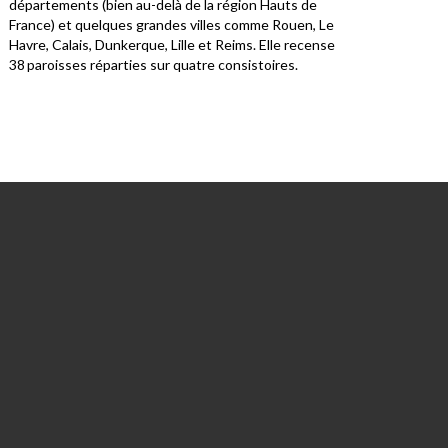
départements (bien au-delà de la région Hauts de
Bret
France) et quelques grandes villes comme Rouen, Le
limo
Havre, Calais, Dunkerque, Lille et Reims. Elle recense
38 paroisses réparties sur quatre consistoires.