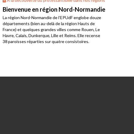
À la découverte du protestantisme dans nos régions
À 
Bienvenue en région Nord-Normandie
La 
La région Nord-Normandie de l’EPUdF englobe douze
Où v
départements (bien au-delà de la région Hauts de
Bret
France) et quelques grandes villes comme Rouen, Le
limo
Havre, Calais, Dunkerque, Lille et Reims. Elle recense
38 paroisses réparties sur quatre consistoires.