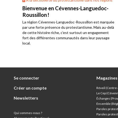
ons
À la découverte du protestantisme dans nos régions
Bienvenue en Cévennes-Languedoc-
Roussillon !
La région Cévennes-Languedoc-Roussillon est marquée
he
par une forte présence du protestantisme. Mais au-delà
e au
de cette histoire riche, c’est surtout un engagement
res
fort des différentes communautés dans leur paysage
local.
Se connecter
Magazines
Créer un compte
Réveil (Centre
Le Cep (Céven
Newsletters
Échanges (Pro
Ensemble (Rég
Paroles protest
Qui sommes-nous ?
Paroles protest