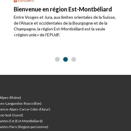
Dossiers
Bienvenue en région Est-Montbéliard
Entre Vosges et Jura, aux limites orientales de la Suisse,
de l’Alsace et occidentales de la Bourgogne et de la
Champagne, la région Est-Montbéliard est la seule
« région unie » de l’EPUdF.
-Alpes-Rhône)
nes-Languedoc-Roussillon)
vence-Alpes-Corse-Côte-d’Azur
)
ion Sud-Ouest)
antes Est (Est-Montbéliard)
antes Paris (Région parisienne)