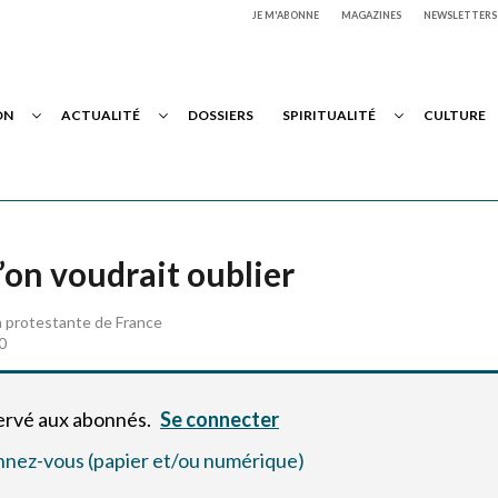
JE M'ABONNE
MAGAZINES
NEWSLETTERS
ON
ACTUALITÉ
DOSSIERS
SPIRITUALITÉ
CULTURE
on voudrait oublier
n protestante de France
0
servé aux abonnés.
Se connecter
bonnez-vous (papier et/ou numérique)