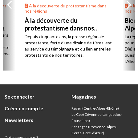
dans
À la découverte du protestantisme dans
À la
nos régions
nos ré
À la découverte du
Bien
protestantisme dans nos
Alpe
té.
régions
 vers
Depuis cinquante ans, la presse régionale
La rég
n,
protestante, forte d’une dizaine de titres, est
pour d
verte
au service du témoignage et du lien entre les
Die) et
sions
protestants de nos territoires.
ouest,
l’Allie
57 paro
et univ
Se connecter
Magazines
Créer un compte
Réveil (Centre-Alpes-Rhône)
Le Cep (Cévennes-Languedoc-
Newsletters
Roussillon)
Échanges (Provence-Alpes-
Corse-Côte-d’Azur
)
Qui sommes-nous ?