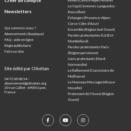
Créer un compte
Réveil (Centre-Alpes-Rhône)
Le Cep (Cévennes-Languedoc-
Newsletters
Roussillon)
Échanges (Provence-Alpes-
Corse-Côte-d’Azur
)
Qui sommes-nous ?
Ensemble (Région Sud-Ouest)
Abonnements (boutique)
Paroles protestantes Est (Est-
FAQ - aide en ligne
Montbéliard)
Régie publicitaire
Paroles protestantes Paris
Faire un don
(Région parisienne)
Liens protestants (Nord-
Normandie)
Site édité par Olivétan
Le Ralliement (Consistoire de
Mulhouse)
04 72 00 08 54 –
Le Nouveau Messager(Alsace-
abonnement@olivetan.org
20 rue Calliet - 69001 Lyon,
Moselle)
France
Protestant de l'Ouest (Région
Ouest)