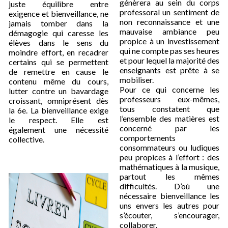
génèrera au sein du corps
juste équilibre entre
professoral un sentiment de
exigence et bienveillance, ne
non reconnaissance et une
jamais tomber dans la
mauvaise ambiance peu
démagogie qui caresse les
propice à un investissement
élèves dans le sens du
qui ne compte pas ses heures
moindre effort, en recadrer
et pour lequel la majorité des
certains qui se permettent
enseignants est prête à se
de remettre en cause le
mobiliser.
contenu même du cours,
Pour ce qui concerne les
lutter contre un bavardage
professeurs eux-mêmes,
croissant, omniprésent dès
tous constatent que
la 6e. La bienveillance exige
l’ensemble des matières est
le respect. Elle est
concerné par les
également une nécessité
comportements
collective.
consommateurs ou ludiques
peu propices à l’effort : des
mathématiques à la musique,
partout les mêmes
difficultés. D’où une
nécessaire bienveillance les
uns envers les autres pour
s’écouter, s’encourager,
collaborer.