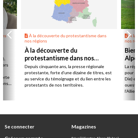
dans
À la découverte du protestantisme dans
À la
nos régions
nos ré
À la découverte du
Bien
protestantisme dans nos
Alpe
té.
régions
 vers
Depuis cinquante ans, la presse régionale
La rég
n,
protestante, forte d’une dizaine de titres, est
pour d
verte
au service du témoignage et du lien entre les
Die) et
sions
protestants de nos territoires.
ouest,
l’Allie
57 paro
et univ
Se connecter
Magazines