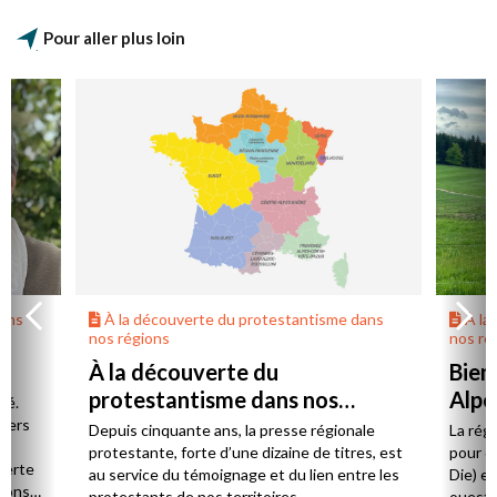
Pour aller plus loin
dans
À la découverte du protestantisme dans
À la
nos régions
nos ré
À la découverte du
Bien
protestantisme dans nos
Alpe
té.
régions
 vers
Depuis cinquante ans, la presse régionale
La rég
n,
protestante, forte d’une dizaine de titres, est
pour d
verte
au service du témoignage et du lien entre les
Die) et
sions
protestants de nos territoires.
ouest,