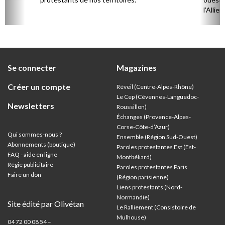
l’Allie
57 paro
et univ
Se connecter
Magazines
Créer un compte
Réveil (Centre-Alpes-Rhône)
Le Cep (Cévennes-Languedoc-
Newsletters
Roussillon)
Échanges (Provence-Alpes-
Corse-Côte-d’Azur
)
Qui sommes-nous ?
Ensemble (Région Sud-Ouest)
Abonnements (boutique)
Paroles protestantes Est (Est-
FAQ - aide en ligne
Montbéliard)
Régie publicitaire
Paroles protestantes Paris
Faire un don
(Région parisienne)
Liens protestants (Nord-
Normandie)
Site édité par Olivétan
Le Ralliement (Consistoire de
Mulhouse)
04 72 00 08 54 –