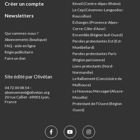
Créer un compte
Réveil (Centre-Alpes-Rhône)
Le Cep (Cévennes-Languedoc-
Newsletters
Roussillon)
Échanges (Provence-Alpes-
Corse-Côte-d’Azur
)
Qui sommes-nous ?
Ensemble (Région Sud-Ouest)
Abonnements (boutique)
Paroles protestantes Est (Est-
FAQ - aide en ligne
Montbéliard)
Régie publicitaire
Paroles protestantes Paris
Faire un don
(Région parisienne)
Liens protestants (Nord-
Normandie)
Site édité par Olivétan
Le Ralliement (Consistoire de
Mulhouse)
04 72 00 08 54 –
Le Nouveau Messager(Alsace-
abonnement@olivetan.org
20 rue Calliet - 69001 Lyon,
Moselle)
France
Protestant de l'Ouest (Région
Ouest)