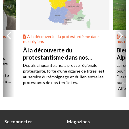
dans
À la découverte du protestantisme dans
À la
nos régions
nos ré
À la découverte du
Bien
protestantisme dans nos
Alpe
té.
régions
 vers
Depuis cinquante ans, la presse régionale
La rég
n,
protestante, forte d’une dizaine de titres, est
pour d
verte
au service du témoignage et du lien entre les
Die) et
sions
protestants de nos territoires.
ouest,
l’Allie
57 paro
et univ
Se connecter
Magazines