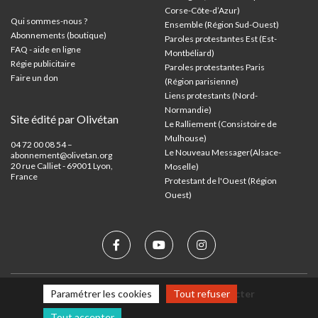
Corse-Côte-d’Azur
)
Qui sommes-nous ?
Ensemble (Région Sud-Ouest)
Abonnements (boutique)
Paroles protestantes Est (Est-
FAQ - aide en ligne
Montbéliard)
Régie publicitaire
Paroles protestantes Paris
Faire un don
(Région parisienne)
Liens protestants (Nord-
Normandie)
Site édité par Olivétan
Le Ralliement (Consistoire de
Mulhouse)
04 72 00 08 54 –
Le Nouveau Messager(Alsace-
abonnement@olivetan.org
20 rue Calliet - 69001 Lyon,
Moselle)
France
Protestant de l'Ouest (Région
Ouest)
Paramétrer les cookies
Tout refuser
Mentions légales
Nous contacter
Tout accepter