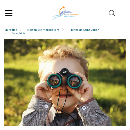
En région
Région Est-Montbéliard
Héricourt-Saint-Julien
Montbéliard