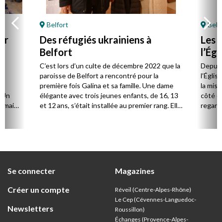
Belfort
Belf
ir
Des réfugiés ukrainiens à
Les 
n
Belfort
l’Ég
e
C’est lors d’un culte de décembre 2022 que la
Depuis
paroisse de Belfort a rencontré pour la
l’Églis
à
première fois Galina et sa famille. Une dame
la mise
. Un
élégante avec trois jeunes enfants, de 16, 13
côté de
, mais
et 12 ans, s’était installée au premier rang. Elle
regarde
manipulait avec ostentation son téléphone
depuis 
portable pendant le culte. Elle a tout de suite
côté du
demandé à rencontrer le pasteur et a expliqué
sa situation.
Se connecter
Magazines
Créer un compte
Réveil (Centre-Alpes-Rhône)
Le Cep (Cévennes-Languedoc-
Newsletters
Roussillon)
Échanges (Provence-Alpes-