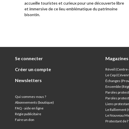
 Le
accueille touristes et curieux pour une découverte libre
ou
et immersive de ce lieu emblématique du patrimoine
e un
bisontin.
 un
ère
 à
ur la
Se connecter
Magazines
Créer un compte
Réveil (Centre
Le Cep (Céven
Newsletters
Échanges (Pro
Ensemble (Rég
Paroles protest
Qui sommes-nous ?
Paroles protest
Abonnements (boutique)
Liens protesta
FAQ - aide en ligne
Le Ralliement 
Régie publicitaire
Le Nouveau Me
Faire un don
Protestant de 