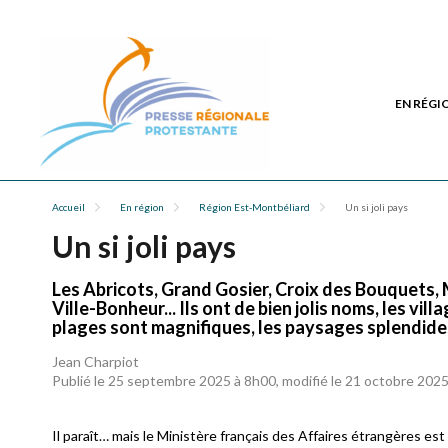
EN RÉGI
Accueil
En région
Région Est-Montbéliard
Un si joli pays
Un si joli pays
Les Abricots, Grand Gosier, Croix des Bouquets
Ville-Bonheur... Ils ont de bien jolis noms, les villa
plages sont magnifiques, les paysages splendides,
Jean Charpiot
Publié le 25 septembre 2025 à 8h00, modifié le 21 octobre 202
Il paraît… mais le Ministère français des Affaires étrangères est 