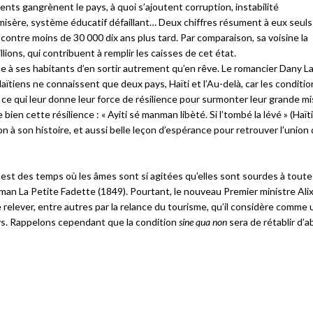
ents gangrènent le pays, à quoi s’ajoutent corruption, instabilité
misère, système éducatif défaillant… Deux chiffres résument à eux seuls
 contre moins de 30 000 dix ans plus tard. Par comparaison, sa voisine la
ions, qui contribuent à remplir les caisses de cet état.
icile à ses habitants d’en sortir autrement qu’en rêve. Le romancier Dany La
aïtiens ne connaissent que deux pays, Haïti et l’Au-delà, car les conditio
tre ce qui leur donne leur force de résilience pour surmonter leur grande m
ien cette résilience : « Ayiti sé manman libèté. Si l’tombé la lévé » (Haïti
sion à son histoire, et aussi belle leçon d’espérance pour retrouver l’union
Il est des temps où les âmes sont si agitées qu’elles sont sourdes à toute
oman La Petite Fadette (1849). Pourtant, le nouveau Premier ministre Alix
relever, entre autres par la relance du tourisme, qu’il considère comme u
ays. Rappelons cependant que la condition
sine qua non
sera de rétablir d’a