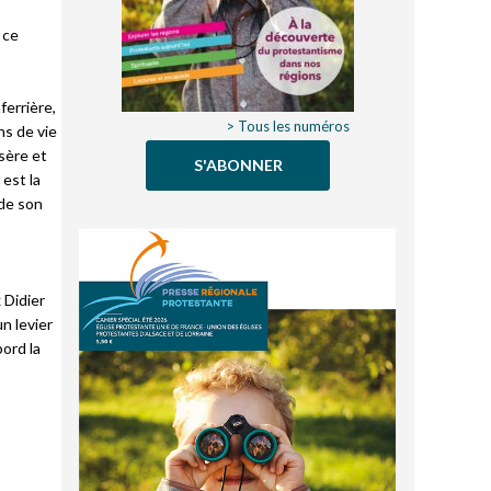
 ce
ferrière,
> Tous les numéros
ns de vie
isère et
S'ABONNER
 est la
 de son
 Didier
n levier
bord la