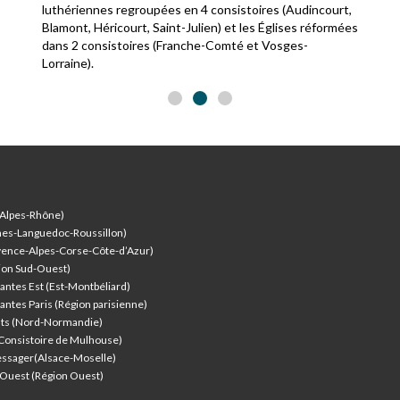
luthériennes regroupées en 4 consistoires (Audincourt,
Blamont, Héricourt, Saint-Julien) et les Églises réformées
dans 2 consistoires (Franche-Comté et Vosges-
Lorraine).
-Alpes-Rhône)
nes-Languedoc-Roussillon)
vence-Alpes-Corse-Côte-d’Azur
)
ion Sud-Ouest)
antes Est (Est-Montbéliard)
antes Paris (Région parisienne)
nts (Nord-Normandie)
(Consistoire de Mulhouse)
ssager(Alsace-Moselle)
l'Ouest (Région Ouest)