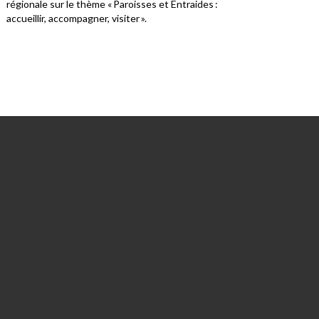
régionale sur le thème « Paroisses et Entraides :
adol
accueillir, accompagner, visiter ».
vaca
déco