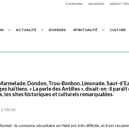
JE M'ABONNE
MAGAZINES
NEWSLETTERS
ON
ACTUALITÉ
DOSSIERS
SPIRITUALITÉ
CULTURE
, Marmelade, Dondon, Trou-Bonbon, Limonade, Saut-d’E
ges haïtiens. « La perle des Antilles », disait-on : il paraît
 les sites historiques et culturels remarquables.
5 à 18h36
formel : le contexte sécuritaire en Haïti est très difficile, et il est reco