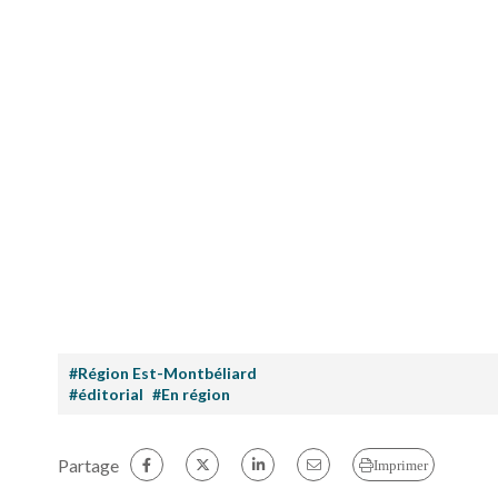
#Région Est-Montbéliard
#éditorial
#En région
Partage
Imprimer