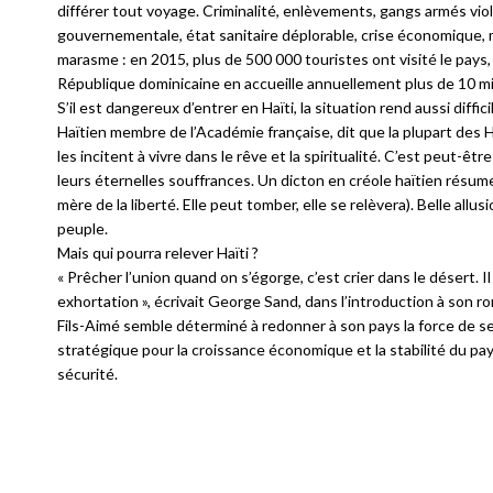
différer tout voyage. Criminalité, enlèvements, gangs armés viol
gouvernementale, état sanitaire déplorable, crise économique, 
marasme : en 2015, plus de 500 000 touristes ont visité le pays,
République dominicaine en accueille annuellement plus de 10 mill
S’il est dangereux d’entrer en Haïti, la situation rend aussi diff
Haïtien membre de l’Académie française, dit que la plupart des H
les incitent à vivre dans le rêve et la spiritualité. C’est peut-ê
leurs éternelles souffrances. Un dicton en créole haïtien résume b
mère de la liberté. Elle peut tomber, elle se relèvera). Belle allu
peuple.
Mais qui pourra relever Haïti ?
« Prêcher l’union quand on s’égorge, c’est crier dans le désert. 
exhortation », écrivait George Sand, dans l’introduction à son r
Fils-Aimé semble déterminé à redonner à son pays la force de se 
stratégique pour la croissance économique et la stabilité du p
sécurité.