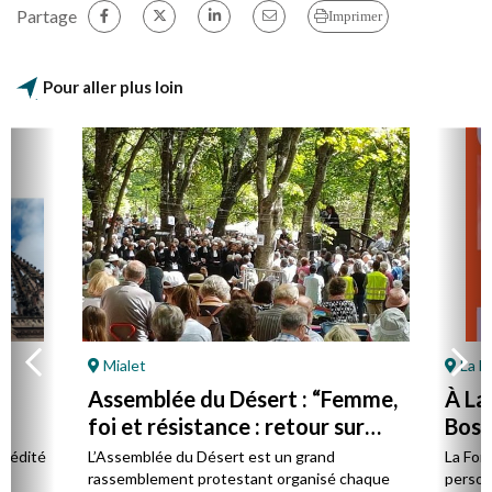
Partage
Imprimer
Pour aller plus loin
Mialet
La F
Assemblée du Désert : “Femme,
À La
foi et résistance : retour sur
Bost 
Marie Durand”
par 
l édité
L’Assemblée du Désert est un grand
La Fon
e.
rassemblement protestant organisé chaque
person