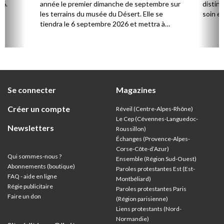
26.
année le premier dimanche de septembre sur
distinc
les terrains du musée du Désert. Elle se
soin et
tiendra le 6 septembre 2026 et mettra à
l’honneur Marie Durand, grande figure de
l’histoire du protestantisme français, à
l’occasion du 250e anniversaire de sa mort,
survenue en juillet 1776.
Se connecter
Magazines
Créer un compte
Réveil (Centre-Alpes-Rhône)
Le Cep (Cévennes-Languedoc-
Newsletters
Roussillon)
Échanges (Provence-Alpes-
Corse-Côte-d’Azur
)
Qui sommes-nous ?
Ensemble (Région Sud-Ouest)
Abonnements (boutique)
Paroles protestantes Est (Est-
FAQ - aide en ligne
Montbéliard)
Régie publicitaire
Paroles protestantes Paris
Faire un don
(Région parisienne)
Liens protestants (Nord-
Normandie)